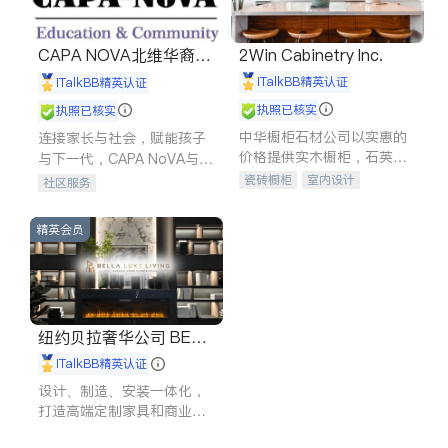
CAPA NOVA北维华裔家
2Win Cabinetry Inc.
长会
iTalkBB精英认证
iTalkBB精英认证
执照已核实
执照已核实
中华橱柜石材公司以实惠的
连接家长与社会，赋能孩子
价格提供实木橱柜，石英石
与下一代，CAPA NoVA与您
台面，多种优质不锈钢水
携手建设包容、公平、充满
瓷砖橱柜
室内设计
社区服务
槽、水龙头与抽油烟机。品
希望的社区。
建筑设计
卫浴洁具
质厨房，家的选择。
室内装修
精英会员
纽约贝拉奢华公司 BELL
A LUXE
iTalkBB精英认证
设计、制造、安装一体化，
打造高端定制家具和商业空
间