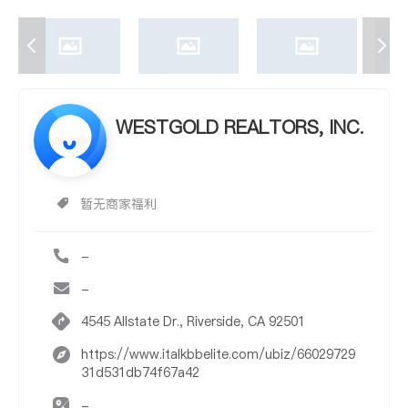
WESTGOLD REALTORS, INC.
暂无商家福利
-
-
4545 Allstate Dr., Riverside, CA 92501
https://www.italkbbelite.com/ubiz/66029729
31d531db74f67a42
-