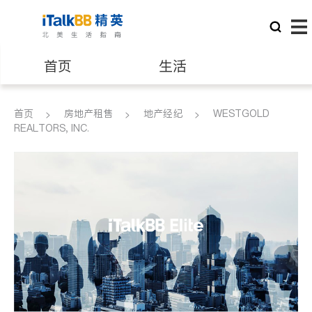
首页
生活
医生
律师
首页
房地产租售
地产经纪
WESTGOLD
REALTORS, INC.
保险理财
房地产租售
建筑装修
教育
养老
非盈利组织