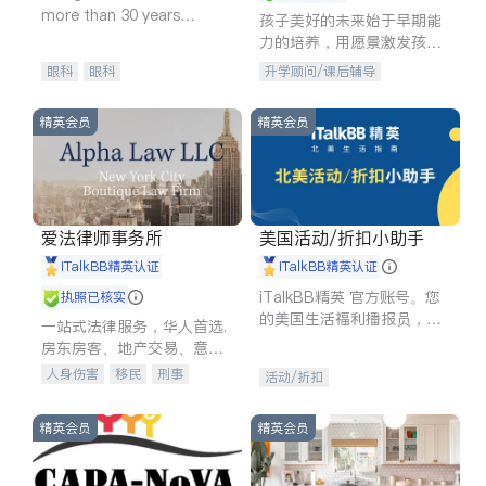
more than 30 years
孩子美好的未来始于早期能
experience in
力的培养，用愿景激发孩子
的学习潜力和动力。理念：
眼科
眼科
升学顾问/课后辅导
拥有成长型心态是成功的基
石。
精英会员
精英会员
爱法律师事务所
美国活动/折扣小助手
iTalkBB精英认证
iTalkBB精英认证
iTalkBB精英 官方账号。您
执照已核实
的美国生活福利播报员，精
一站式法律服务，华人首选.
选独家折扣、本地活动与专
房东房客、地产交易、意外
业讲座，第一时间享受您的
伤害、车祸重伤、商业诉
人身伤害
移民
刑事
活动/折扣
专属福利。
讼、商标注册、移民信托、
车祸理赔
民事
房地产
建筑合同、刑事案件全包办
信托/遗嘱
商业
商标注册
精英会员
精英会员
索赔
律师-其它
保释