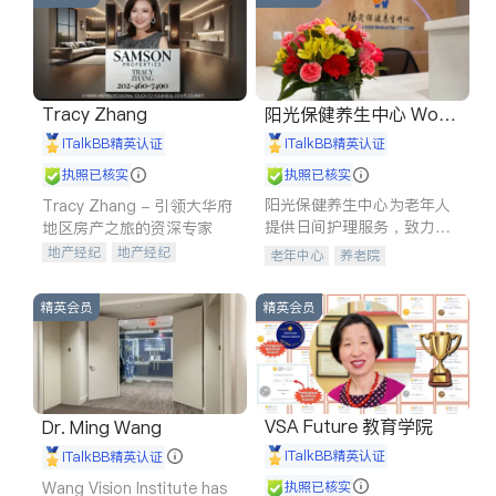
Tracy Zhang
阳光保健养生中心 World
shine
iTalkBB精英认证
iTalkBB精英认证
执照已核实
执照已核实
阳光保健养生中心为老年人
Tracy Zhang - 引领大华府
提供日间护理服务，致力于
地区房产之旅的资深专家
通过持续的护理创新来有效
地产经纪
地产经纪
老年中心
养老院
提升老年人的生活质量。
地产投资
商业地产
商铺租售
开发商建商
精英会员
精英会员
VSA Future 教育学院
Dr. Ming Wang
iTalkBB精英认证
iTalkBB精英认证
Wang Vision Institute has
执照已核实