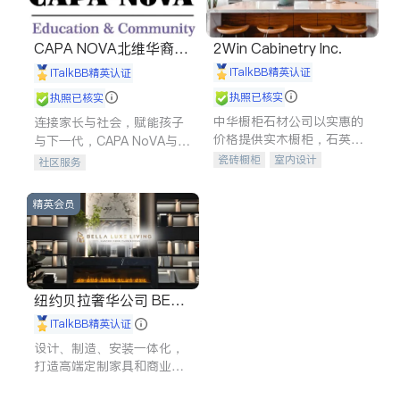
CAPA NOVA北维华裔家
2Win Cabinetry Inc.
长会
iTalkBB精英认证
iTalkBB精英认证
执照已核实
执照已核实
中华橱柜石材公司以实惠的
连接家长与社会，赋能孩子
价格提供实木橱柜，石英石
与下一代，CAPA NoVA与您
台面，多种优质不锈钢水
携手建设包容、公平、充满
瓷砖橱柜
室内设计
社区服务
槽、水龙头与抽油烟机。品
希望的社区。
建筑设计
卫浴洁具
质厨房，家的选择。
室内装修
精英会员
纽约贝拉奢华公司 BELL
A LUXE
iTalkBB精英认证
设计、制造、安装一体化，
打造高端定制家具和商业空
间