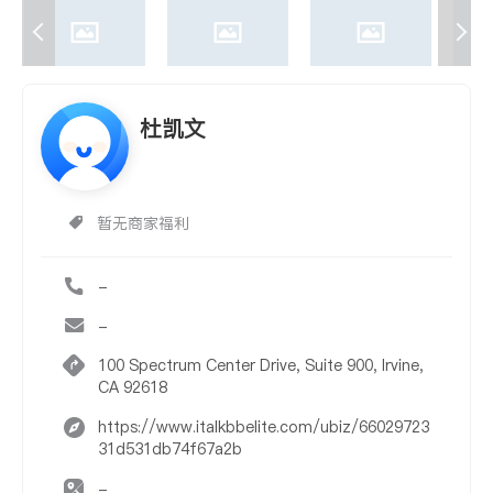
杜凯文
暂无商家福利
-
-
100 Spectrum Center Drive, Suite 900, Irvine,
CA 92618
https://www.italkbbelite.com/ubiz/66029723
31d531db74f67a2b
-