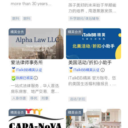
more than 30 years
孩子美好的未来始于早期能
experience in
力的培养，用愿景激发孩子
的学习潜力和动力。理念：
眼科
眼科
升学顾问/课后辅导
拥有成长型心态是成功的基
石。
精英会员
精英会员
爱法律师事务所
美国活动/折扣小助手
iTalkBB精英认证
iTalkBB精英认证
iTalkBB精英 官方账号。您
执照已核实
的美国生活福利播报员，精
一站式法律服务，华人首选.
选独家折扣、本地活动与专
房东房客、地产交易、意外
业讲座，第一时间享受您的
伤害、车祸重伤、商业诉
人身伤害
移民
刑事
活动/折扣
专属福利。
讼、商标注册、移民信托、
车祸理赔
民事
房地产
建筑合同、刑事案件全包办
信托/遗嘱
商业
商标注册
精英会员
精英会员
索赔
律师-其它
保释