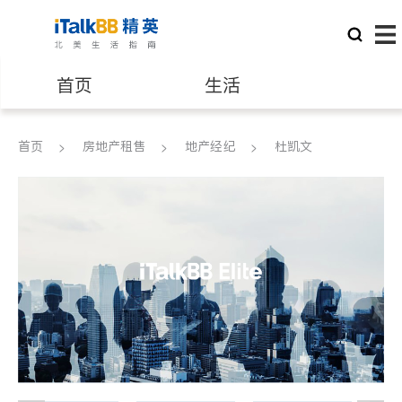
首页
生活
医生
律师
首页
房地产租售
地产经纪
杜凯文
保险理财
房地产租售
建筑装修
教育
养老
非盈利组织