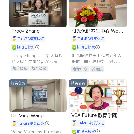
Tracy Zhang
阳光保健养生中心 World
shine
iTalkBB精英认证
iTalkBB精英认证
执照已核实
执照已核实
阳光保健养生中心为老年人
Tracy Zhang - 引领大华府
提供日间护理服务，致力于
地区房产之旅的资深专家
通过持续的护理创新来有效
地产经纪
地产经纪
老年中心
养老院
提升老年人的生活质量。
地产投资
商业地产
商铺租售
开发商建商
精英会员
精英会员
VSA Future 教育学院
Dr. Ming Wang
iTalkBB精英认证
iTalkBB精英认证
Wang Vision Institute has
执照已核实