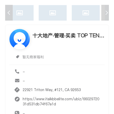
十大地产‧管理‧买卖 TOP TEN R
EAL ESTATE, INC.
暂无商家福利
-
-
22921 Triton Way, #121, CA 92653
https://www.italkbbelite.com/ubiz/66029720
31d531db74f67a1d
-