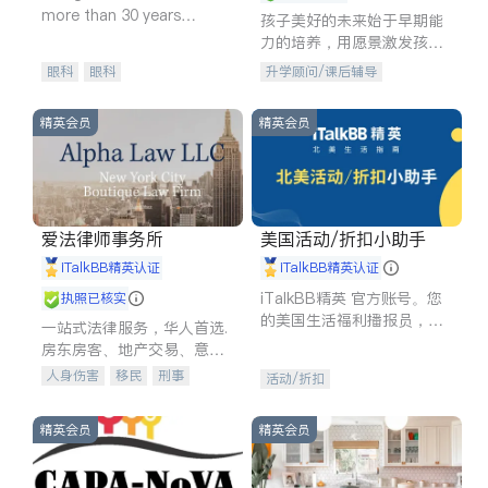
more than 30 years
孩子美好的未来始于早期能
experience in
力的培养，用愿景激发孩子
的学习潜力和动力。理念：
眼科
眼科
升学顾问/课后辅导
拥有成长型心态是成功的基
石。
精英会员
精英会员
爱法律师事务所
美国活动/折扣小助手
iTalkBB精英认证
iTalkBB精英认证
iTalkBB精英 官方账号。您
执照已核实
的美国生活福利播报员，精
一站式法律服务，华人首选.
选独家折扣、本地活动与专
房东房客、地产交易、意外
业讲座，第一时间享受您的
伤害、车祸重伤、商业诉
人身伤害
移民
刑事
活动/折扣
专属福利。
讼、商标注册、移民信托、
车祸理赔
民事
房地产
建筑合同、刑事案件全包办
信托/遗嘱
商业
商标注册
精英会员
精英会员
索赔
律师-其它
保释