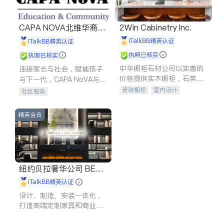
CAPA NOVA北维华裔家
2Win Cabinetry Inc.
长会
iTalkBB精英认证
iTalkBB精英认证
执照已核实
执照已核实
中华橱柜石材公司以实惠的
连接家长与社会，赋能孩子
价格提供实木橱柜，石英石
与下一代，CAPA NoVA与您
台面，多种优质不锈钢水
携手建设包容、公平、充满
瓷砖橱柜
室内设计
社区服务
槽、水龙头与抽油烟机。品
希望的社区。
建筑设计
卫浴洁具
质厨房，家的选择。
室内装修
精英会员
纽约贝拉奢华公司 BELL
A LUXE
iTalkBB精英认证
设计、制造、安装一体化，
打造高端定制家具和商业空
间