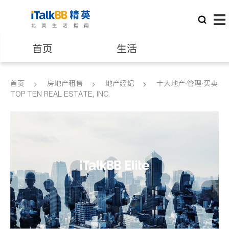
首页
生活
医生
律师
首页
房地产租售
地产经纪
十大地产‧管理‧买卖
TOP TEN REAL ESTATE, INC.
保险理财
房地产租售
建筑装修
教育
养老
非盈利组织