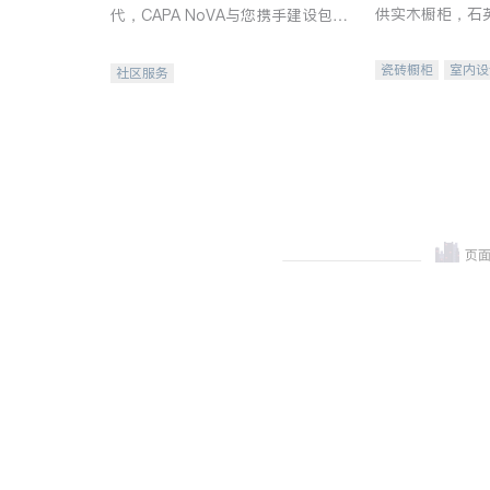
供实木橱柜，石
代，CAPA NoVA与您携手建设包
质不锈钢水槽、
容、公平、充满希望的社区。
机。品质厨房，
瓷砖橱柜
室内设
社区服务
卫浴洁具
室内