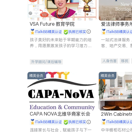
VSA Future 教育学院
爱法律师事务
iTalkBB精英认证
执照已核实
iTalkBB精英认
孩子美好的未来始于早期能力的培
一站式法律服务
养，用愿景激发孩子的学习潜力和
客、地产交易、
动力。理念：拥有成长型心态是成
伤、商业诉讼、
功的基石。
托、建筑合同、
人身伤害
移民
升学顾问/课后辅导
民事
房地产
商标注册
索赔
精英会员
精英会员
CAPA NOVA北维华裔家长会
2Win Cabinetr
iTalkBB精英认证
执照已核实
iTalkBB精英认
连接家长与社会，赋能孩子与下一
中华橱柜石材公