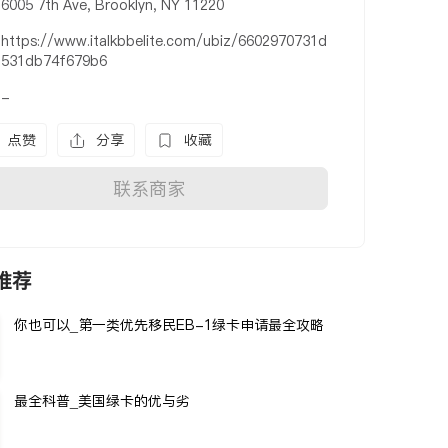
6005 7th Ave, Brooklyn, NY 11220
https://www.italkbbelite.com/ubiz/6602970731d
531db74f679b6
-
点赞
分享
收藏
联系商家
推荐
你也可以_第一类优先移民EB-1绿卡申请最全攻略
最全科普_美国绿卡的优与劣