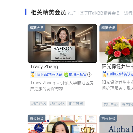
相关精英会员
推广 | 基于iTalkBB精英会员，进
精英会员
精英会员
阳光保健养生中心 
Tracy Zhang
iTalkBB精英认
iTalkBB精英认证
执照已核实
阳光保健养生中
Tracy Zhang - 引领大华府地区房
间护理服务，致
产之旅的资深专家
理创新来有效提
量。
地产经纪
地产经纪
地产投资
老年中心
养老院
商业地产
商铺租售
开发商建商
精英会员
精英会员