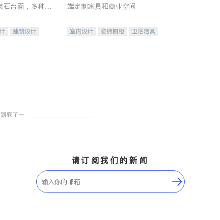
英石台面，多种优
端定制家具和商业空间
水龙头与抽油烟
家的选择。
计
建筑设计
室内设计
瓷砖橱柜
卫浴洁具
装修
地板建材
售前软装staging
室内装修
请订阅我们的新闻