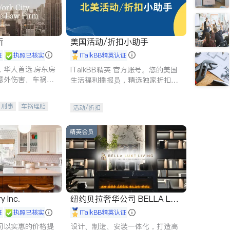
所
美国活动/折扣小助手
证
执照已核实
iTalkBB精英认证
，华人首选.房东房
iTalkBB精英 官方账号。您的美国
意外伤害、车祸重
生活福利播报员，精选独家折扣、
商标注册、移民信
本地活动与专业讲座，第一时间享
刑事案件全包办
受您的专属福利。
刑事
车祸理赔
活动/折扣
信托/遗嘱
商业
律师-其它
保释
精英会员
y Inc.
纽约贝拉奢华公司 BELLA LUX
E
证
执照已核实
iTalkBB精英认证
司以实惠的价格提
设计、制造、安装一体化，打造高