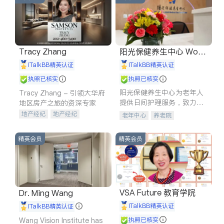
Tracy Zhang
阳光保健养生中心 World
shine
iTalkBB精英认证
iTalkBB精英认证
执照已核实
执照已核实
阳光保健养生中心为老年人
Tracy Zhang - 引领大华府
提供日间护理服务，致力于
地区房产之旅的资深专家
通过持续的护理创新来有效
地产经纪
地产经纪
老年中心
养老院
提升老年人的生活质量。
地产投资
商业地产
商铺租售
开发商建商
精英会员
精英会员
VSA Future 教育学院
Dr. Ming Wang
iTalkBB精英认证
iTalkBB精英认证
Wang Vision Institute has
执照已核实