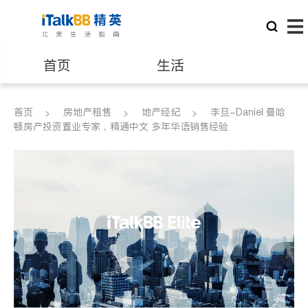
首页
生活
医生
律师
首页
房地产租售
地产经纪
李旦-Daniel 曼哈
顿房产投资置业专家，精通中文 多年华语销售经验
保险理财
房地产租售
建筑装修
教育
养老
非盈利组织