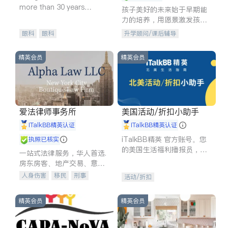
more than 30 years
孩子美好的未来始于早期能
experience in
力的培养，用愿景激发孩子
的学习潜力和动力。理念：
眼科
眼科
升学顾问/课后辅导
拥有成长型心态是成功的基
石。
精英会员
精英会员
爱法律师事务所
美国活动/折扣小助手
iTalkBB精英认证
iTalkBB精英认证
iTalkBB精英 官方账号。您
执照已核实
的美国生活福利播报员，精
一站式法律服务，华人首选.
选独家折扣、本地活动与专
房东房客、地产交易、意外
业讲座，第一时间享受您的
伤害、车祸重伤、商业诉
人身伤害
移民
刑事
活动/折扣
专属福利。
讼、商标注册、移民信托、
车祸理赔
民事
房地产
建筑合同、刑事案件全包办
信托/遗嘱
商业
商标注册
精英会员
精英会员
索赔
律师-其它
保释