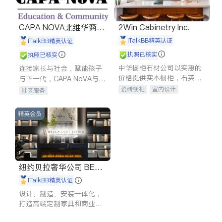
CAPA NOVA北维华裔家
2Win Cabinetry Inc.
长会
iTalkBB精英认证
iTalkBB精英认证
执照已核实
执照已核实
中华橱柜石材公司以实惠的
连接家长与社会，赋能孩子
价格提供实木橱柜，石英石
与下一代，CAPA NoVA与您
台面，多种优质不锈钢水
携手建设包容、公平、充满
瓷砖橱柜
室内设计
社区服务
槽、水龙头与抽油烟机。品
希望的社区。
建筑设计
卫浴洁具
质厨房，家的选择。
室内装修
精英会员
纽约贝拉奢华公司 BELL
A LUXE
iTalkBB精英认证
设计、制造、安装一体化，
打造高端定制家具和商业空
间