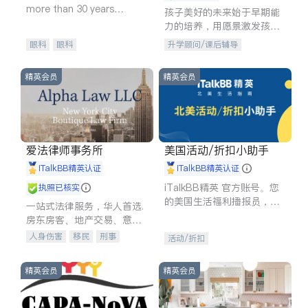
more than 30 years
孩子美好的未来始于早期能
experience in
力的培养，用愿景激发孩子
的学习潜力和动力。理念：
眼科
眼科
升学顾问/课后辅导
拥有成长型心态是成功的基
石。
精英会员
精英会员
爱法律师事务所
美国活动/折扣小助手
iTalkBB精英认证
iTalkBB精英认证
iTalkBB精英 官方账号。您
执照已核实
的美国生活福利播报员，精
一站式法律服务，华人首选.
选独家折扣、本地活动与专
房东房客、地产交易、意外
业讲座，第一时间享受您的
伤害、车祸重伤、商业诉
人身伤害
移民
刑事
活动/折扣
专属福利。
讼、商标注册、移民信托、
车祸理赔
民事
房地产
建筑合同、刑事案件全包办
信托/遗嘱
商业
商标注册
精英会员
精英会员
索赔
律师-其它
保释