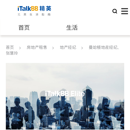
首页
生活
医生
律师
首页
房地产租售
地产经纪
曼哈顿地産经纪。
张慧玲
保险理财
房地产租售
建筑装修
教育
养老
非盈利组织