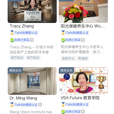
Tracy Zhang
阳光保健养生中心 World
shine
iTalkBB精英认证
iTalkBB精英认证
执照已核实
执照已核实
阳光保健养生中心为老年人
Tracy Zhang - 引领大华府
提供日间护理服务，致力于
地区房产之旅的资深专家
通过持续的护理创新来有效
地产经纪
地产经纪
老年中心
养老院
提升老年人的生活质量。
地产投资
商业地产
商铺租售
开发商建商
精英会员
精英会员
VSA Future 教育学院
Dr. Ming Wang
iTalkBB精英认证
iTalkBB精英认证
Wang Vision Institute has
执照已核实