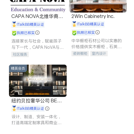
CAPA NOVA北维华裔家
2Win Cabinetry Inc.
长会
iTalkBB精英认证
iTalkBB精英认证
执照已核实
执照已核实
中华橱柜石材公司以实惠的
连接家长与社会，赋能孩子
价格提供实木橱柜，石英石
与下一代，CAPA NoVA与您
台面，多种优质不锈钢水
携手建设包容、公平、充满
瓷砖橱柜
室内设计
社区服务
槽、水龙头与抽油烟机。品
希望的社区。
建筑设计
卫浴洁具
质厨房，家的选择。
室内装修
精英会员
纽约贝拉奢华公司 BELL
A LUXE
iTalkBB精英认证
设计、制造、安装一体化，
打造高端定制家具和商业空
间