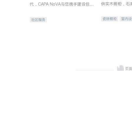
供实木橱柜，石
代，CAPA NoVA与您携手建设包
质不锈钢水槽、
容、公平、充满希望的社区。
机。品质厨房，
瓷砖橱柜
室内设
社区服务
卫浴洁具
室内