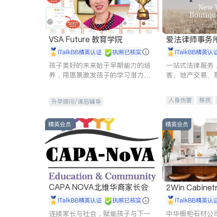
VSA Future 教育学院
爱法律师事务
iTalkBB精英认证
执照已核实
iTalkBB精英认
孩子美好的未来始于早期能力的培
一站式法律服务
养，用愿景激发孩子的学习潜力和
客、地产交易、
动力。理念：拥有成长型心态是成
伤、商业诉讼、
功的基石。
托、建筑合同、
人身伤害
移民
升学顾问/课后辅导
民事
房地产
商标注册
索赔
精英会员
精英会员
CAPA NOVA北维华裔家长会
2Win Cabinetr
iTalkBB精英认证
执照已核实
iTalkBB精英认
连接家长与社会，赋能孩子与下一
中华橱柜石材公