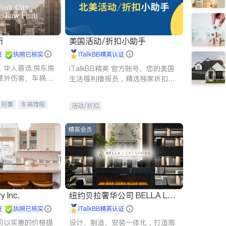
所
美国活动/折扣小助手
证
执照已核实
iTalkBB精英认证
，华人首选.房东房
iTalkBB精英 官方账号。您的美国
意外伤害、车祸重
生活福利播报员，精选独家折扣、
商标注册、移民信
本地活动与专业讲座，第一时间享
刑事案件全包办
受您的专属福利。
刑事
车祸理赔
活动/折扣
信托/遗嘱
商业
律师-其它
保释
精英会员
y Inc.
纽约贝拉奢华公司 BELLA LUX
E
证
执照已核实
iTalkBB精英认证
司以实惠的价格提
设计、制造、安装一体化，打造高