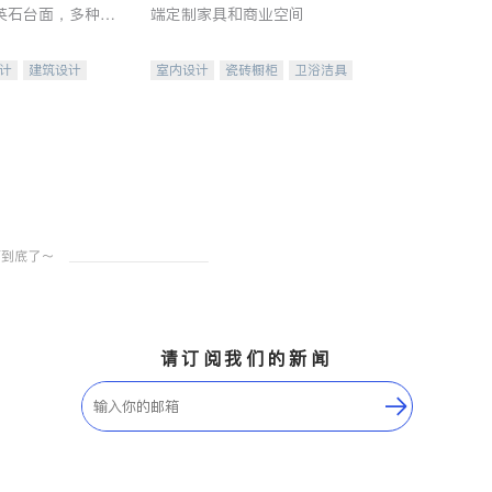
英石台面，多种优
端定制家具和商业空间
水龙头与抽油烟
家的选择。
计
建筑设计
室内设计
瓷砖橱柜
卫浴洁具
装修
地板建材
售前软装staging
室内装修
请订阅我们的新闻