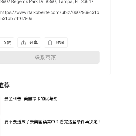
8907 Regents Park Dr, #390, Tampa, FL 33647
https://www.italkbbelite.com/ubiz/6602968c31d
531db74f6780e
-
点赞
分享
收藏
联系商家
推荐
最全科普_美国绿卡的优与劣
要不要送孩子去美国读高中？看完这些条件再决定！