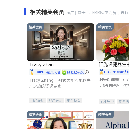
相关精英会员
推广 | 基于iTalkBB精英会员，进
精英会员
精英会员
阳光保健养生中心 
Tracy Zhang
iTalkBB精英认
iTalkBB精英认证
执照已核实
阳光保健养生中
Tracy Zhang - 引领大华府地区房
间护理服务，致
产之旅的资深专家
理创新来有效提
量。
地产经纪
地产经纪
地产投资
老年中心
养老院
商业地产
商铺租售
开发商建商
精英会员
精英会员