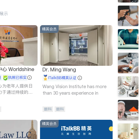
行展示
精英会员
Worldshine
Dr. Ming Wang
证
执照已核实
iTalkBB精英认证
心为老年人提供日
Wang Vision Institute has more
力于通过持续的护
than 30 years experience in
升老年人的生活质
眼科
眼科
精英会员