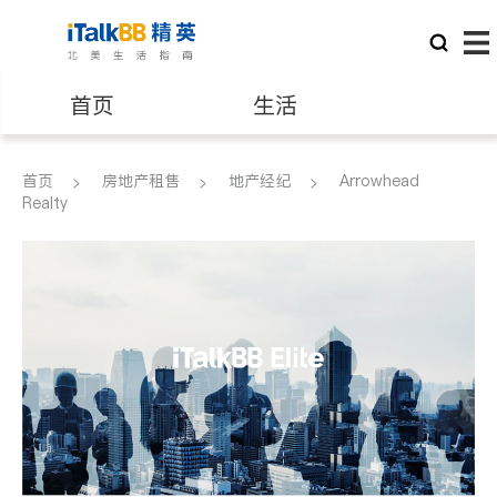
首页
生活
医生
律师
首页
房地产租售
地产经纪
Arrowhead
Realty
保险理财
房地产租售
建筑装修
教育
养老
非盈利组织