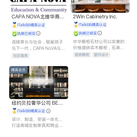
CAPA NOVA北维华裔家
2Win Cabinetry Inc.
长会
iTalkBB精英认证
iTalkBB精英认证
执照已核实
执照已核实
中华橱柜石材公司以实惠的
连接家长与社会，赋能孩子
价格提供实木橱柜，石英石
与下一代，CAPA NoVA与您
台面，多种优质不锈钢水
携手建设包容、公平、充满
瓷砖橱柜
室内设计
社区服务
槽、水龙头与抽油烟机。品
希望的社区。
建筑设计
卫浴洁具
质厨房，家的选择。
室内装修
精英会员
纽约贝拉奢华公司 BELL
A LUXE
iTalkBB精英认证
设计、制造、安装一体化，
打造高端定制家具和商业空
间