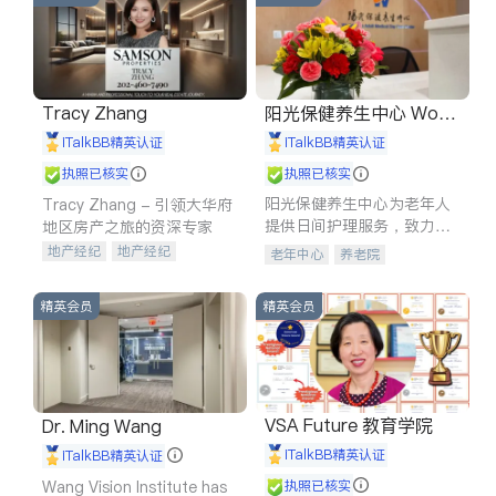
Tracy Zhang
阳光保健养生中心 World
shine
iTalkBB精英认证
iTalkBB精英认证
执照已核实
执照已核实
阳光保健养生中心为老年人
Tracy Zhang - 引领大华府
提供日间护理服务，致力于
地区房产之旅的资深专家
通过持续的护理创新来有效
地产经纪
地产经纪
老年中心
养老院
提升老年人的生活质量。
地产投资
商业地产
商铺租售
开发商建商
精英会员
精英会员
VSA Future 教育学院
Dr. Ming Wang
iTalkBB精英认证
iTalkBB精英认证
Wang Vision Institute has
执照已核实