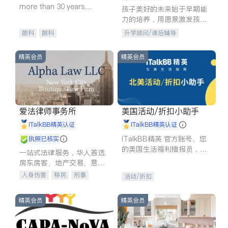
more than 30 years
孩子美好的未来始于早期能
experience in
力的培养，用愿景激发孩子
的学习潜力和动力。理念：
眼科
眼科
升学顾问/课后辅导
拥有成长型心态是成功的基
石。
精英会员
精英会员
爱法律师事务所
美国活动/折扣小助手
iTalkBB精英认证
iTalkBB精英认证
iTalkBB精英 官方账号。您
执照已核实
的美国生活福利播报员，精
一站式法律服务，华人首选.
选独家折扣、本地活动与专
房东房客、地产交易、意外
业讲座，第一时间享受您的
伤害、车祸重伤、商业诉
人身伤害
移民
刑事
活动/折扣
专属福利。
讼、商标注册、移民信托、
车祸理赔
民事
房地产
建筑合同、刑事案件全包办
信托/遗嘱
商业
商标注册
精英会员
精英会员
索赔
律师-其它
保释