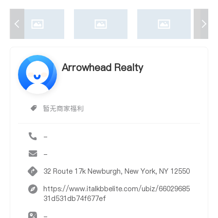
Arrowhead Realty
暂无商家福利
-
-
32 Route 17k Newburgh, New York, NY 12550
https://www.italkbbelite.com/ubiz/66029685
31d531db74f677ef
-