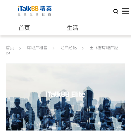
首页
生活
医生
律师
首页
房地产租售
地产经纪
王飞雪房地产经
纪
保险理财
房地产租售
建筑装修
教育
养老
非盈利组织