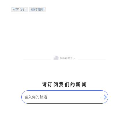
间
室内设计
瓷砖橱柜
卫浴洁具
地板建材
售前软装staging
室内装修
请订阅我们的新闻