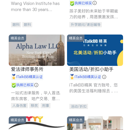
Wang Vision Institute has
执照已核实
more than 30 years
孩子美好的未来始于早期能
experience in
力的培养，用愿景激发孩子
的学习潜力和动力。理念：
眼科
眼科
升学顾问/课后辅导
拥有成长型心态是成功的基
石。
精英会员
精英会员
爱法律师事务所
美国活动/折扣小助手
iTalkBB精英认证
iTalkBB精英认证
iTalkBB精英 官方账号。您
执照已核实
的美国生活福利播报员，精
一站式法律服务，华人首选.
选独家折扣、本地活动与专
房东房客、地产交易、意外
业讲座，第一时间享受您的
伤害、车祸重伤、商业诉
人身伤害
移民
刑事
活动/折扣
专属福利。
讼、商标注册、移民信托、
车祸理赔
民事
房地产
建筑合同、刑事案件全包办
信托/遗嘱
商业
商标注册
精英会员
精英会员
索赔
律师-其它
保释