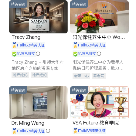
精英会员
精英会员
Tracy Zhang
阳光保健养生中心 World
shine
iTalkBB精英认证
iTalkBB精英认证
执照已核实
执照已核实
阳光保健养生中心为老年人
Tracy Zhang - 引领大华府
提供日间护理服务，致力于
地区房产之旅的资深专家
通过持续的护理创新来有效
地产经纪
地产经纪
老年中心
养老院
提升老年人的生活质量。
地产投资
商业地产
商铺租售
开发商建商
精英会员
精英会员
VSA Future 教育学院
Dr. Ming Wang
iTalkBB精英认证
iTalkBB精英认证