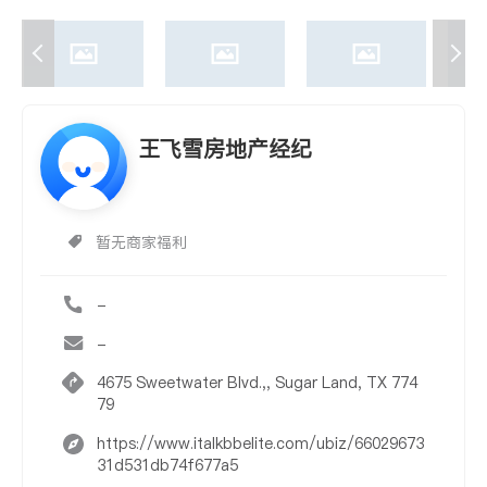
王飞雪房地产经纪
暂无商家福利
-
-
4675 Sweetwater Blvd.,, Sugar Land, TX 774
79
https://www.italkbbelite.com/ubiz/66029673
31d531db74f677a5