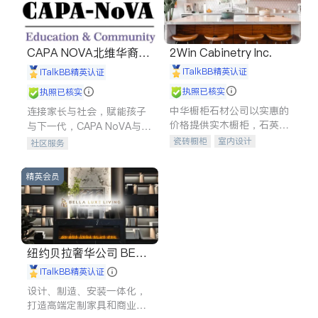
CAPA NOVA北维华裔家
2Win Cabinetry Inc.
长会
iTalkBB精英认证
iTalkBB精英认证
执照已核实
执照已核实
中华橱柜石材公司以实惠的
连接家长与社会，赋能孩子
价格提供实木橱柜，石英石
与下一代，CAPA NoVA与您
台面，多种优质不锈钢水
携手建设包容、公平、充满
瓷砖橱柜
室内设计
社区服务
槽、水龙头与抽油烟机。品
希望的社区。
建筑设计
卫浴洁具
质厨房，家的选择。
室内装修
精英会员
纽约贝拉奢华公司 BELL
A LUXE
iTalkBB精英认证
设计、制造、安装一体化，
打造高端定制家具和商业空