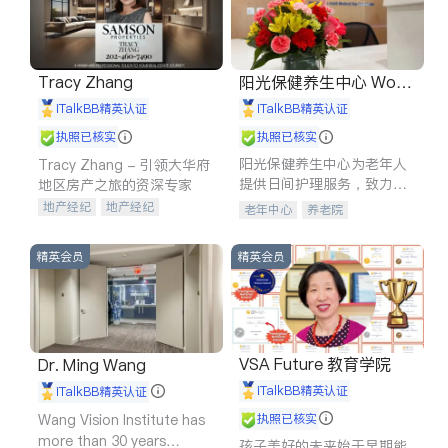
Tracy Zhang
阳光保健养生中心 World
shine
iTalkBB精英认证
iTalkBB精英认证
执照已核实
执照已核实
阳光保健养生中心为老年人
Tracy Zhang - 引领大华府
提供日间护理服务，致力于
地区房产之旅的资深专家
通过持续的护理创新来有效
地产经纪
地产经纪
老年中心
养老院
提升老年人的生活质量。
地产投资
商业地产
商铺租售
开发商建商
精英会员
精英会员
VSA Future 教育学院
Dr. Ming Wang
iTalkBB精英认证
iTalkBB精英认证
Wang Vision Institute has
执照已核实
more than 30 years
孩子美好的未来始于早期能