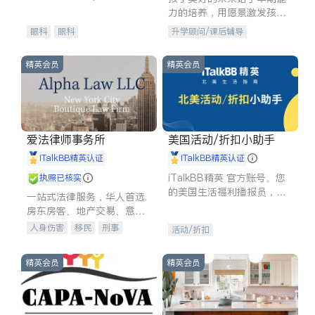
experience in
力的培养，用愿景激发孩子
的学习潜力和动力。理念：
眼科
眼科
升学顾问/课后辅导
拥有成长型心态是成功的基
石。
精英会员
精英会员
爱法律师事务所
美国活动/折扣小助手
iTalkBB精英认证
iTalkBB精英认证
iTalkBB精英 官方账号。您
执照已核实
的美国生活福利播报员，精
一站式法律服务，华人首选.
选独家折扣、本地活动与专
房东房客、地产交易、意外
业讲座，第一时间享受您的
伤害、车祸重伤、商业诉
人身伤害
移民
刑事
活动/折扣
专属福利。
讼、商标注册、移民信托、
车祸理赔
民事
房地产
建筑合同、刑事案件全包办
信托/遗嘱
商业
商标注册
精英会员
精英会员
索赔
律师-其它
保释