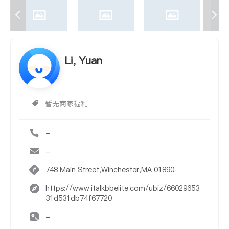
Li, Yuan
暂无商家福利
-
-
748 Main Street,Winchester,MA 01890
https://www.italkbbelite.com/ubiz/66029653
31d531db74f67720
-