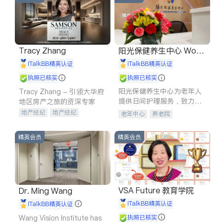
Tracy Zhang
阳光保健养生中心 World
shine
iTalkBB精英认证
iTalkBB精英认证
执照已核实
执照已核实
阳光保健养生中心为老年人
Tracy Zhang - 引领大华府
提供日间护理服务，致力于
地区房产之旅的资深专家
通过持续的护理创新来有效
地产经纪
地产经纪
老年中心
养老院
提升老年人的生活质量。
地产投资
商业地产
商铺租售
开发商建商
精英会员
精英会员
VSA Future 教育学院
Dr. Ming Wang
iTalkBB精英认证
iTalkBB精英认证
Wang Vision Institute has
执照已核实