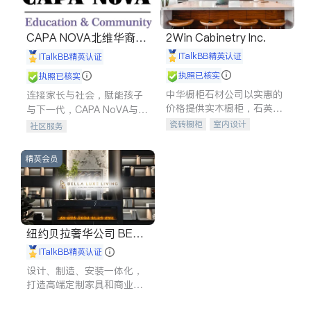
CAPA NOVA北维华裔家
2Win Cabinetry Inc.
长会
iTalkBB精英认证
iTalkBB精英认证
执照已核实
执照已核实
中华橱柜石材公司以实惠的
连接家长与社会，赋能孩子
价格提供实木橱柜，石英石
与下一代，CAPA NoVA与您
台面，多种优质不锈钢水
携手建设包容、公平、充满
瓷砖橱柜
室内设计
社区服务
槽、水龙头与抽油烟机。品
希望的社区。
建筑设计
卫浴洁具
质厨房，家的选择。
室内装修
精英会员
纽约贝拉奢华公司 BELL
A LUXE
iTalkBB精英认证
设计、制造、安装一体化，
打造高端定制家具和商业空
间