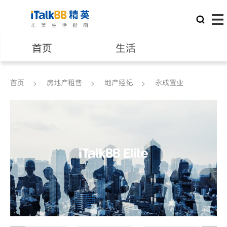
首页
生活
医生
律师
首页
房地产租售
地产经纪
永成置业
保险理财
房地产租售
建筑装修
教育
养老
非盈利组织