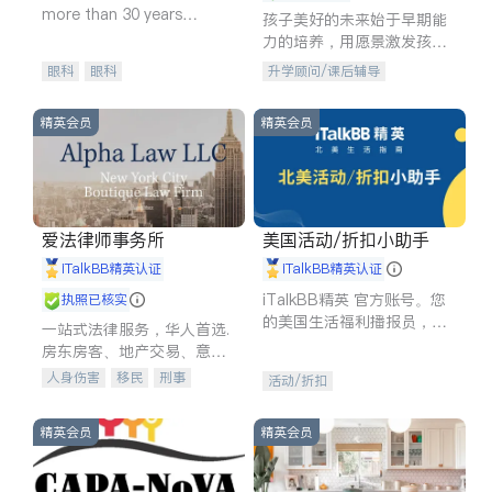
more than 30 years
孩子美好的未来始于早期能
experience in
力的培养，用愿景激发孩子
的学习潜力和动力。理念：
眼科
眼科
升学顾问/课后辅导
拥有成长型心态是成功的基
石。
精英会员
精英会员
爱法律师事务所
美国活动/折扣小助手
iTalkBB精英认证
iTalkBB精英认证
iTalkBB精英 官方账号。您
执照已核实
的美国生活福利播报员，精
一站式法律服务，华人首选.
选独家折扣、本地活动与专
房东房客、地产交易、意外
业讲座，第一时间享受您的
伤害、车祸重伤、商业诉
人身伤害
移民
刑事
活动/折扣
专属福利。
讼、商标注册、移民信托、
车祸理赔
民事
房地产
建筑合同、刑事案件全包办
信托/遗嘱
商业
商标注册
精英会员
精英会员
索赔
律师-其它
保释