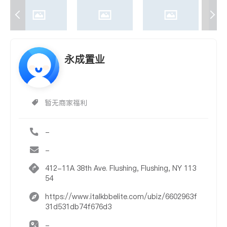
永成置业
暂无商家福利
-
-
412-11A 38th Ave. Flushing, Flushing, NY 113
54
https://www.italkbbelite.com/ubiz/6602963f
31d531db74f676d3
-