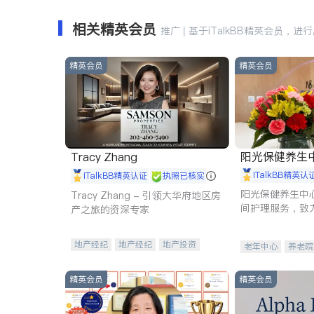
相关精英会员
推广 | 基于iTalkBB精英会员，进
精英会员
精英会员
阳光保健养生中心 
Tracy Zhang
iTalkBB精英认
iTalkBB精英认证
执照已核实
阳光保健养生中
Tracy Zhang - 引领大华府地区房
间护理服务，致
产之旅的资深专家
理创新来有效提
量。
地产经纪
地产经纪
地产投资
老年中心
养老院
商业地产
商铺租售
开发商建商
精英会员
精英会员