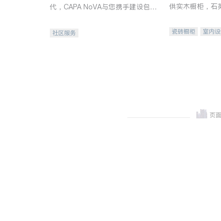
供实木橱柜，石
代，CAPA NoVA与您携手建设包
质不锈钢水槽、
容、公平、充满希望的社区。
机。品质厨房，
瓷砖橱柜
室内设
社区服务
卫浴洁具
室内