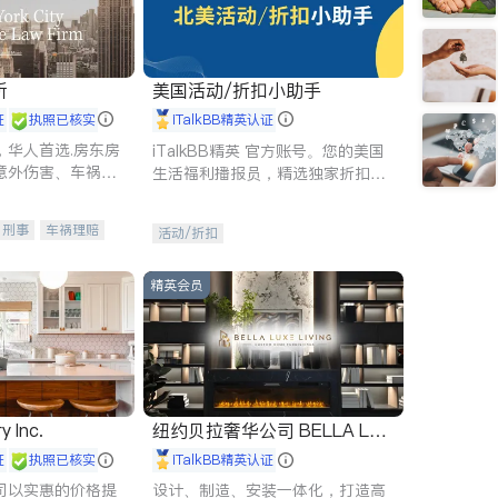
所
美国活动/折扣小助手
证
执照已核实
iTalkBB精英认证
，华人首选.房东房
iTalkBB精英 官方账号。您的美国
意外伤害、车祸重
生活福利播报员，精选独家折扣、
商标注册、移民信
本地活动与专业讲座，第一时间享
刑事案件全包办
受您的专属福利。
刑事
车祸理赔
活动/折扣
信托/遗嘱
商业
律师-其它
保释
精英会员
y Inc.
纽约贝拉奢华公司 BELLA LUX
E
证
执照已核实
iTalkBB精英认证
司以实惠的价格提
设计、制造、安装一体化，打造高