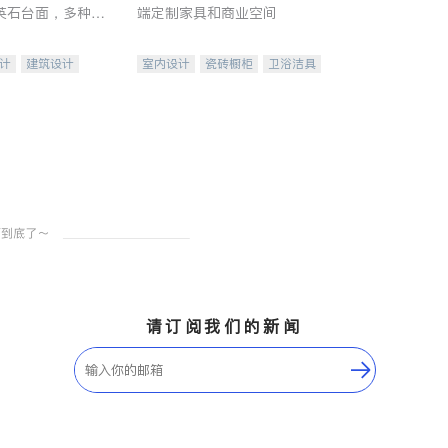
英石台面，多种优
端定制家具和商业空间
水龙头与抽油烟
家的选择。
计
建筑设计
室内设计
瓷砖橱柜
卫浴洁具
装修
地板建材
售前软装staging
室内装修
请订阅我们的新闻