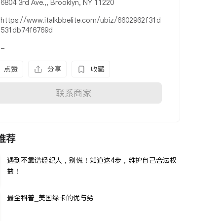
6804 3rd Ave.,, Brooklyn, NY 11220
https://www.italkbbelite.com/ubiz/6602962f31d
531db74f6769d
-
点赞
分享
收藏
联系商家
推荐
遇到不靠谱经纪人，别慌！知道这4步，维护自己合法权
益！
最全科普_美国绿卡的优与劣