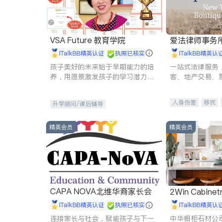
VSA Future 教育学院
爱法律师事务
iTalkBB精英认证
执照已核实
iTalkBB精英认
孩子美好的未来始于早期能力的培
一站式法律服务
养，用愿景激发孩子的学习潜力和
客、地产交易、
动力。理念：拥有成长型心态是成
伤、商业诉讼、
功的基石。
托、建筑合同、
人身伤害
移民
升学顾问/课后辅导
民事
房地产
商标注册
索赔
精英会员
精英会员
CAPA NOVA北维华裔家长会
2Win Cabinetr
iTalkBB精英认证
执照已核实
iTalkBB精英认
连接家长与社会，赋能孩子与下一
中华橱柜石材公