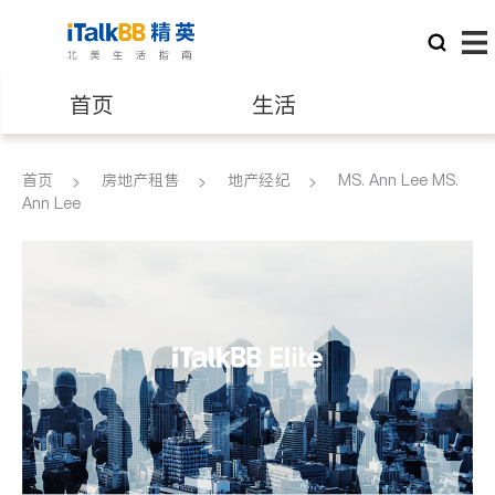
首页
生活
医生
律师
首页
房地产租售
地产经纪
MS. Ann Lee MS.
Ann Lee
保险理财
房地产租售
建筑装修
教育
养老
非盈利组织