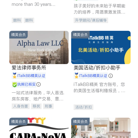
more than 30 years
孩子美好的未来始于早期能
experience in
力的培养，用愿景激发孩子
的学习潜力和动力。理念：
眼科
眼科
升学顾问/课后辅导
拥有成长型心态是成功的基
石。
精英会员
精英会员
爱法律师事务所
美国活动/折扣小助手
iTalkBB精英认证
iTalkBB精英认证
iTalkBB精英 官方账号。您
执照已核实
的美国生活福利播报员，精
一站式法律服务，华人首选.
选独家折扣、本地活动与专
房东房客、地产交易、意外
业讲座，第一时间享受您的
伤害、车祸重伤、商业诉
人身伤害
移民
刑事
活动/折扣
专属福利。
讼、商标注册、移民信托、
车祸理赔
民事
房地产
建筑合同、刑事案件全包办
信托/遗嘱
商业
商标注册
精英会员
精英会员
索赔
律师-其它
保释