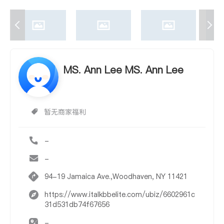
MS. Ann Lee MS. Ann Lee
暂无商家福利
-
-
94-19 Jamaica Ave.,Woodhaven, NY 11421
https://www.italkbbelite.com/ubiz/6602961c
31d531db74f67656
-