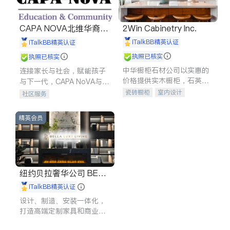
CAPA NOVA北维华裔家
2Win Cabinetry Inc.
长会
iTalkBB精英认证
iTalkBB精英认证
执照已核实
执照已核实
中华橱柜石材公司以实惠的
连接家长与社会，赋能孩子
价格提供实木橱柜，石英石
与下一代，CAPA NoVA与您
台面，多种优质不锈钢水
携手建设包容、公平、充满
瓷砖橱柜
室内设计
社区服务
槽、水龙头与抽油烟机。品
希望的社区。
建筑设计
卫浴洁具
质厨房，家的选择。
室内装修
精英会员
纽约贝拉奢华公司 BELL
A LUXE
iTalkBB精英认证
设计、制造、安装一体化，
打造高端定制家具和商业空
间