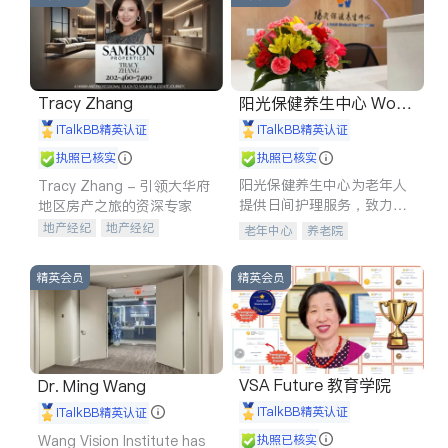
Tracy Zhang
阳光保健养生中心 World
shine
iTalkBB精英认证
iTalkBB精英认证
执照已核实
执照已核实
阳光保健养生中心为老年人
Tracy Zhang - 引领大华府
提供日间护理服务，致力于
地区房产之旅的资深专家
通过持续的护理创新来有效
地产经纪
地产经纪
老年中心
养老院
提升老年人的生活质量。
地产投资
商业地产
商铺租售
开发商建商
精英会员
精英会员
VSA Future 教育学院
Dr. Ming Wang
iTalkBB精英认证
iTalkBB精英认证
Wang Vision Institute has
执照已核实