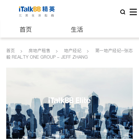
首页
生活
医生
律师
首页
房地产租售
地产经纪
第一地产经纪─张志
毅 REALTY ONE GROUP - JEFF ZHANG
保险理财
房地产租售
建筑装修
教育
养老
非盈利组织