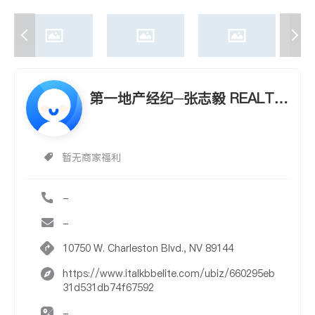
第一地产经纪─张志毅 REALTY
ONE GROUP - JEFF ZHANG
暂无商家福利
-
-
10750 W. Charleston Blvd., NV 89144
https://www.italkbbelite.com/ubiz/660295eb
31d531db74f67592
-