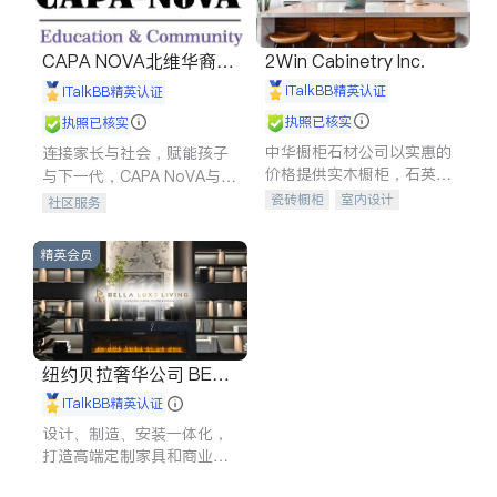
CAPA NOVA北维华裔家
2Win Cabinetry Inc.
长会
iTalkBB精英认证
iTalkBB精英认证
执照已核实
执照已核实
中华橱柜石材公司以实惠的
连接家长与社会，赋能孩子
价格提供实木橱柜，石英石
与下一代，CAPA NoVA与您
台面，多种优质不锈钢水
携手建设包容、公平、充满
瓷砖橱柜
室内设计
社区服务
槽、水龙头与抽油烟机。品
希望的社区。
建筑设计
卫浴洁具
质厨房，家的选择。
室内装修
精英会员
纽约贝拉奢华公司 BELL
A LUXE
iTalkBB精英认证
设计、制造、安装一体化，
打造高端定制家具和商业空
间