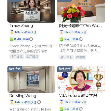
Tracy Zhang
阳光保健养生中心 World
shine
iTalkBB精英认证
iTalkBB精英认证
执照已核实
执照已核实
阳光保健养生中心为老年人
Tracy Zhang - 引领大华府
提供日间护理服务，致力于
地区房产之旅的资深专家
通过持续的护理创新来有效
地产经纪
地产经纪
老年中心
养老院
提升老年人的生活质量。
地产投资
商业地产
商铺租售
开发商建商
精英会员
精英会员
VSA Future 教育学院
Dr. Ming Wang
iTalkBB精英认证
iTalkBB精英认证
Wang Vision Institute has
执照已核实