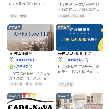
more than 30 years
孩子美好的未来始于早期能
experience in
力的培养，用愿景激发孩子
的学习潜力和动力。理念：
眼科
眼科
升学顾问/课后辅导
拥有成长型心态是成功的基
石。
精英会员
精英会员
爱法律师事务所
美国活动/折扣小助手
iTalkBB精英认证
iTalkBB精英认证
iTalkBB精英 官方账号。您
执照已核实
的美国生活福利播报员，精
一站式法律服务，华人首选.
选独家折扣、本地活动与专
房东房客、地产交易、意外
业讲座，第一时间享受您的
伤害、车祸重伤、商业诉
人身伤害
移民
刑事
活动/折扣
专属福利。
讼、商标注册、移民信托、
车祸理赔
民事
房地产
建筑合同、刑事案件全包办
信托/遗嘱
商业
商标注册
精英会员
精英会员
索赔
律师-其它
保释