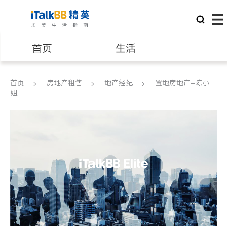
首页
生活
医生
律师
首页
房地产租售
地产经纪
置地房地产-陈小
姐
保险理财
房地产租售
建筑装修
教育
养老
非盈利组织