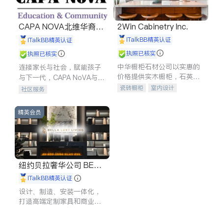
CAPA NOVA北维华裔家
2Win Cabinetry Inc.
长会
iTalkBB精英认证
iTalkBB精英认证
执照已核实
执照已核实
中华橱柜石材公司以实惠的
连接家长与社会，赋能孩子
价格提供实木橱柜，石英石
与下一代，CAPA NoVA与您
台面，多种优质不锈钢水
携手建设包容、公平、充满
瓷砖橱柜
室内设计
社区服务
槽、水龙头与抽油烟机。品
希望的社区。
建筑设计
卫浴洁具
质厨房，家的选择。
室内装修
精英会员
纽约贝拉奢华公司 BELL
A LUXE
iTalkBB精英认证
设计、制造、安装一体化，
打造高端定制家具和商业空
间