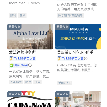
more than 30 years
孩子美好的未来始于早期能
experience in
力的培养，用愿景激发孩子
的学习潜力和动力。理念：
眼科
眼科
升学顾问/课后辅导
拥有成长型心态是成功的基
石。
精英会员
精英会员
爱法律师事务所
美国活动/折扣小助手
iTalkBB精英认证
iTalkBB精英认证
iTalkBB精英 官方账号。您
执照已核实
的美国生活福利播报员，精
一站式法律服务，华人首选.
选独家折扣、本地活动与专
房东房客、地产交易、意外
业讲座，第一时间享受您的
伤害、车祸重伤、商业诉
人身伤害
移民
刑事
活动/折扣
专属福利。
讼、商标注册、移民信托、
车祸理赔
民事
房地产
建筑合同、刑事案件全包办
信托/遗嘱
商业
商标注册
精英会员
精英会员
索赔
律师-其它
保释