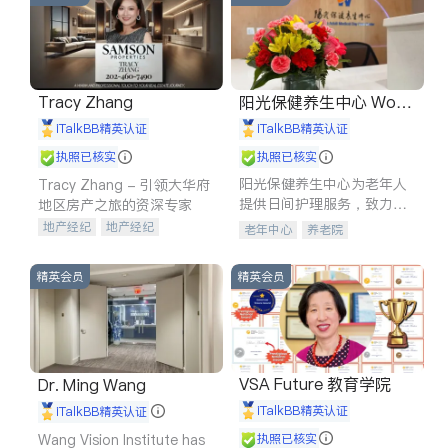
Tracy Zhang
阳光保健养生中心 World
shine
iTalkBB精英认证
iTalkBB精英认证
执照已核实
执照已核实
阳光保健养生中心为老年人
Tracy Zhang - 引领大华府
提供日间护理服务，致力于
地区房产之旅的资深专家
通过持续的护理创新来有效
地产经纪
地产经纪
老年中心
养老院
提升老年人的生活质量。
地产投资
商业地产
商铺租售
开发商建商
精英会员
精英会员
VSA Future 教育学院
Dr. Ming Wang
iTalkBB精英认证
iTalkBB精英认证
Wang Vision Institute has
执照已核实