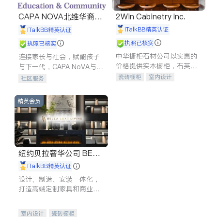
CAPA NOVA北维华裔家
2Win Cabinetry Inc.
长会
iTalkBB精英认证
iTalkBB精英认证
执照已核实
执照已核实
中华橱柜石材公司以实惠的
连接家长与社会，赋能孩子
价格提供实木橱柜，石英石
与下一代，CAPA NoVA与您
台面，多种优质不锈钢水
携手建设包容、公平、充满
瓷砖橱柜
室内设计
社区服务
槽、水龙头与抽油烟机。品
希望的社区。
建筑设计
卫浴洁具
质厨房，家的选择。
室内装修
精英会员
纽约贝拉奢华公司 BELL
A LUXE
iTalkBB精英认证
设计、制造、安装一体化，
打造高端定制家具和商业空
间
室内设计
瓷砖橱柜