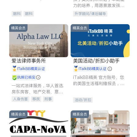
experience in
力的培养，用愿景激发孩子
的学习潜力和动力。理念：
眼科
眼科
升学顾问/课后辅导
拥有成长型心态是成功的基
石。
精英会员
精英会员
爱法律师事务所
美国活动/折扣小助手
iTalkBB精英认证
iTalkBB精英认证
iTalkBB精英 官方账号。您
执照已核实
的美国生活福利播报员，精
一站式法律服务，华人首选.
选独家折扣、本地活动与专
房东房客、地产交易、意外
业讲座，第一时间享受您的
伤害、车祸重伤、商业诉
人身伤害
移民
刑事
活动/折扣
专属福利。
讼、商标注册、移民信托、
车祸理赔
民事
房地产
建筑合同、刑事案件全包办
信托/遗嘱
商业
商标注册
精英会员
精英会员
索赔
律师-其它
保释