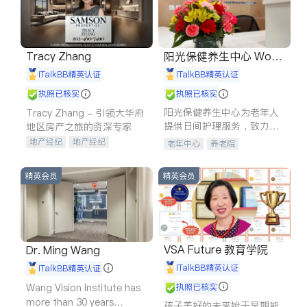
Tracy Zhang
阳光保健养生中心 World
shine
iTalkBB精英认证
iTalkBB精英认证
执照已核实
执照已核实
阳光保健养生中心为老年人
Tracy Zhang - 引领大华府
提供日间护理服务，致力于
地区房产之旅的资深专家
通过持续的护理创新来有效
地产经纪
地产经纪
老年中心
养老院
提升老年人的生活质量。
地产投资
商业地产
商铺租售
开发商建商
精英会员
精英会员
VSA Future 教育学院
Dr. Ming Wang
iTalkBB精英认证
iTalkBB精英认证
Wang Vision Institute has
执照已核实
more than 30 years
孩子美好的未来始于早期能