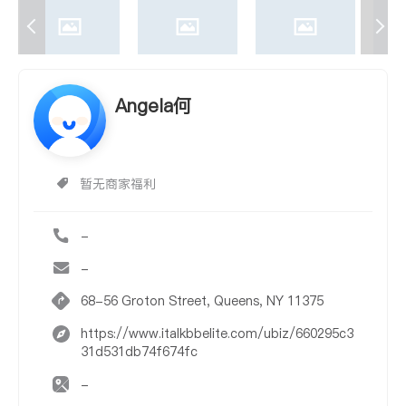
Angela何
暂无商家福利
-
-
68-56 Groton Street, Queens, NY 11375
https://www.italkbbelite.com/ubiz/660295c3
31d531db74f674fc
-