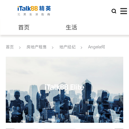
首页
生活
医生
律师
首页
房地产租售
地产经纪
Angela何
保险理财
房地产租售
建筑装修
教育
养老
非盈利组织