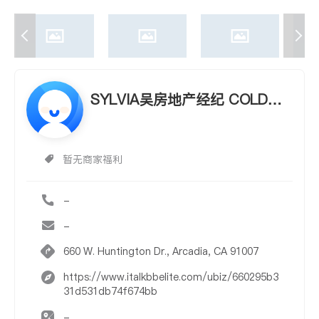
SYLVIA吴房地产经纪 COLDWE
LL BANKER GEORGE REALTY
- SYLVIA WU
暂无商家福利
-
-
660 W. Huntington Dr., Arcadia, CA 91007
https://www.italkbbelite.com/ubiz/660295b3
31d531db74f674bb
-