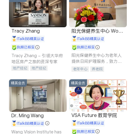
Tracy Zhang
阳光保健养生中心 World
shine
iTalkBB精英认证
iTalkBB精英认证
执照已核实
执照已核实
阳光保健养生中心为老年人
Tracy Zhang - 引领大华府
提供日间护理服务，致力于
地区房产之旅的资深专家
通过持续的护理创新来有效
地产经纪
地产经纪
老年中心
养老院
提升老年人的生活质量。
地产投资
商业地产
商铺租售
开发商建商
精英会员
精英会员
VSA Future 教育学院
Dr. Ming Wang
iTalkBB精英认证
iTalkBB精英认证
Wang Vision Institute has
执照已核实