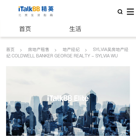
首页
生活
医生
律师
首页
房地产租售
地产经纪
SYLVIA吴房地产经
纪 COLDWELL BANKER GEORGE REALTY - SYLVIA WU
保险理财
房地产租售
建筑装修
教育
养老
非盈利组织