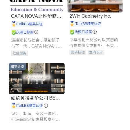
CAPA NOVA北维华裔家
2Win Cabinetry Inc.
长会
iTalkBB精英认证
iTalkBB精英认证
执照已核实
执照已核实
中华橱柜石材公司以实惠的
连接家长与社会，赋能孩子
价格提供实木橱柜，石英石
与下一代，CAPA NoVA与您
台面，多种优质不锈钢水
携手建设包容、公平、充满
瓷砖橱柜
室内设计
社区服务
槽、水龙头与抽油烟机。品
希望的社区。
建筑设计
卫浴洁具
质厨房，家的选择。
室内装修
精英会员
纽约贝拉奢华公司 BELL
A LUXE
iTalkBB精英认证
设计、制造、安装一体化，
打造高端定制家具和商业空
间