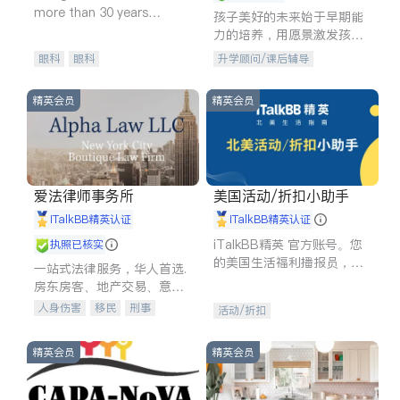
more than 30 years
孩子美好的未来始于早期能
experience in
力的培养，用愿景激发孩子
的学习潜力和动力。理念：
眼科
眼科
升学顾问/课后辅导
拥有成长型心态是成功的基
石。
精英会员
精英会员
爱法律师事务所
美国活动/折扣小助手
iTalkBB精英认证
iTalkBB精英认证
iTalkBB精英 官方账号。您
执照已核实
的美国生活福利播报员，精
一站式法律服务，华人首选.
选独家折扣、本地活动与专
房东房客、地产交易、意外
业讲座，第一时间享受您的
伤害、车祸重伤、商业诉
人身伤害
移民
刑事
活动/折扣
专属福利。
讼、商标注册、移民信托、
车祸理赔
民事
房地产
建筑合同、刑事案件全包办
信托/遗嘱
商业
商标注册
精英会员
精英会员
索赔
律师-其它
保释