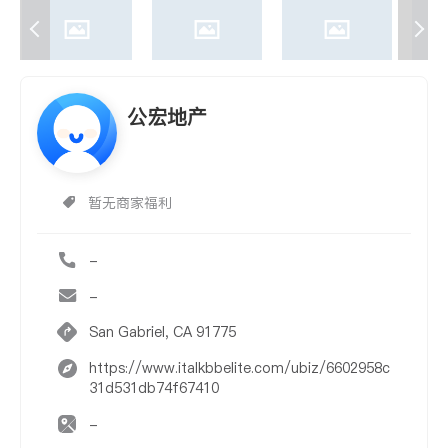
公宏地产
暂无商家福利
-
-
San Gabriel, CA 91775
https://www.italkbbelite.com/ubiz/6602958c
31d531db74f67410
-