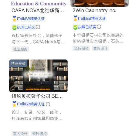
CAPA NOVA北维华裔家
2Win Cabinetry Inc.
长会
iTalkBB精英认证
iTalkBB精英认证
执照已核实
执照已核实
中华橱柜石材公司以实惠的
连接家长与社会，赋能孩子
价格提供实木橱柜，石英石
与下一代，CAPA NoVA与您
台面，多种优质不锈钢水
携手建设包容、公平、充满
瓷砖橱柜
室内设计
社区服务
槽、水龙头与抽油烟机。品
希望的社区。
建筑设计
卫浴洁具
质厨房，家的选择。
室内装修
精英会员
纽约贝拉奢华公司 BELL
A LUXE
iTalkBB精英认证
设计、制造、安装一体化，
打造高端定制家具和商业空
间
室内设计
瓷砖橱柜