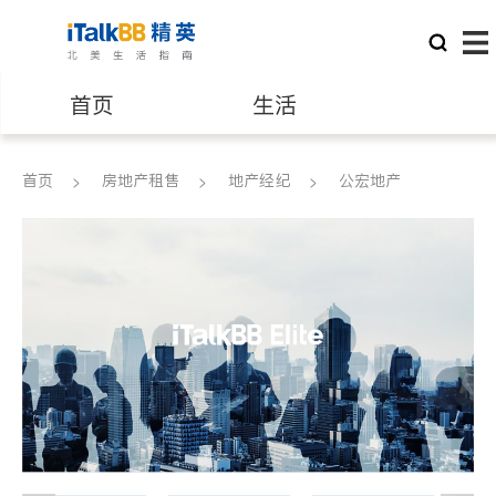
首页
生活
医生
律师
首页
房地产租售
地产经纪
公宏地产
保险理财
房地产租售
建筑装修
教育
养老
非盈利组织