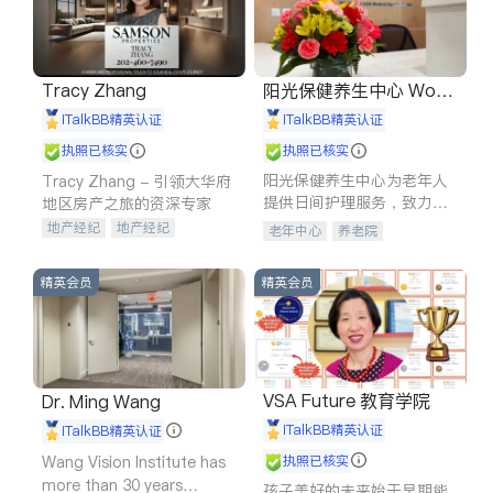
Tracy Zhang
阳光保健养生中心 World
shine
iTalkBB精英认证
iTalkBB精英认证
执照已核实
执照已核实
阳光保健养生中心为老年人
Tracy Zhang - 引领大华府
提供日间护理服务，致力于
地区房产之旅的资深专家
通过持续的护理创新来有效
地产经纪
地产经纪
老年中心
养老院
提升老年人的生活质量。
地产投资
商业地产
商铺租售
开发商建商
精英会员
精英会员
VSA Future 教育学院
Dr. Ming Wang
iTalkBB精英认证
iTalkBB精英认证
Wang Vision Institute has
执照已核实
more than 30 years
孩子美好的未来始于早期能