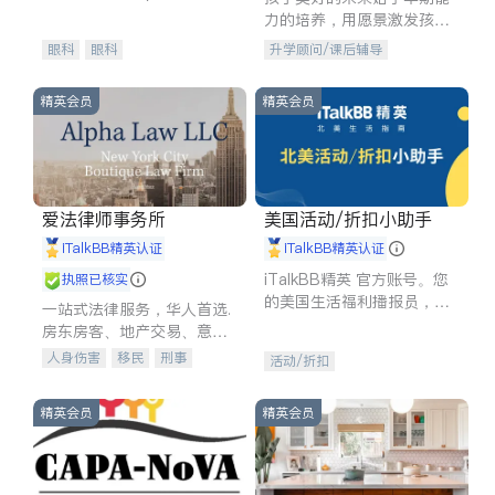
experience in
力的培养，用愿景激发孩子
的学习潜力和动力。理念：
眼科
眼科
升学顾问/课后辅导
拥有成长型心态是成功的基
石。
精英会员
精英会员
爱法律师事务所
美国活动/折扣小助手
iTalkBB精英认证
iTalkBB精英认证
iTalkBB精英 官方账号。您
执照已核实
的美国生活福利播报员，精
一站式法律服务，华人首选.
选独家折扣、本地活动与专
房东房客、地产交易、意外
业讲座，第一时间享受您的
伤害、车祸重伤、商业诉
人身伤害
移民
刑事
活动/折扣
专属福利。
讼、商标注册、移民信托、
车祸理赔
民事
房地产
建筑合同、刑事案件全包办
信托/遗嘱
商业
商标注册
精英会员
精英会员
索赔
律师-其它
保释