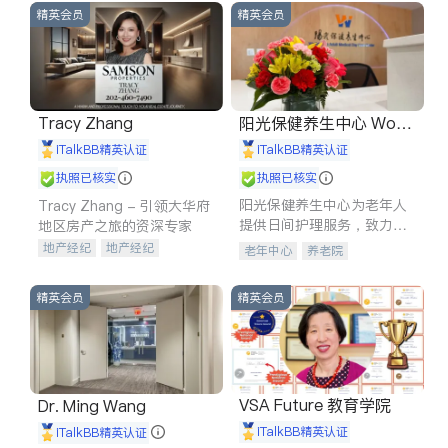
精英会员
精英会员
Tracy Zhang
阳光保健养生中心 World
shine
iTalkBB精英认证
iTalkBB精英认证
执照已核实
执照已核实
阳光保健养生中心为老年人
Tracy Zhang - 引领大华府
提供日间护理服务，致力于
地区房产之旅的资深专家
通过持续的护理创新来有效
地产经纪
地产经纪
老年中心
养老院
提升老年人的生活质量。
地产投资
商业地产
商铺租售
开发商建商
精英会员
精英会员
VSA Future 教育学院
Dr. Ming Wang
iTalkBB精英认证
iTalkBB精英认证