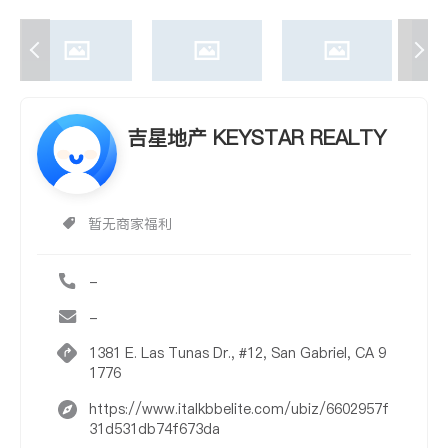
吉星地产 KEYSTAR REALTY
暂无商家福利
-
-
1381 E. Las Tunas Dr., #12, San Gabriel, CA 9
1776
https://www.italkbbelite.com/ubiz/6602957f
31d531db74f673da