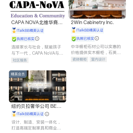
CAPA NOVA北维华裔家
2Win Cabinetry Inc.
长会
iTalkBB精英认证
iTalkBB精英认证
执照已核实
执照已核实
中华橱柜石材公司以实惠的
连接家长与社会，赋能孩子
价格提供实木橱柜，石英石
与下一代，CAPA NoVA与您
台面，多种优质不锈钢水
携手建设包容、公平、充满
瓷砖橱柜
室内设计
社区服务
槽、水龙头与抽油烟机。品
希望的社区。
建筑设计
卫浴洁具
质厨房，家的选择。
室内装修
精英会员
纽约贝拉奢华公司 BELL
A LUXE
iTalkBB精英认证
设计、制造、安装一体化，
打造高端定制家具和商业空