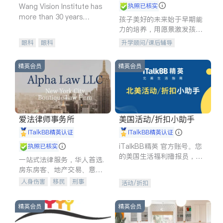
Wang Vision Institute has
执照已核实
more than 30 years
孩子美好的未来始于早期能
experience in
力的培养，用愿景激发孩子
的学习潜力和动力。理念：
眼科
眼科
升学顾问/课后辅导
拥有成长型心态是成功的基
石。
精英会员
精英会员
爱法律师事务所
美国活动/折扣小助手
iTalkBB精英认证
iTalkBB精英认证
iTalkBB精英 官方账号。您
执照已核实
的美国生活福利播报员，精
一站式法律服务，华人首选.
选独家折扣、本地活动与专
房东房客、地产交易、意外
业讲座，第一时间享受您的
伤害、车祸重伤、商业诉
人身伤害
移民
刑事
活动/折扣
专属福利。
讼、商标注册、移民信托、
车祸理赔
民事
房地产
建筑合同、刑事案件全包办
信托/遗嘱
商业
商标注册
精英会员
精英会员
索赔
律师-其它
保释