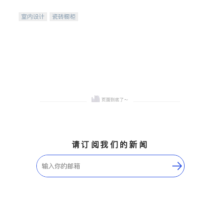
间
室内设计
瓷砖橱柜
卫浴洁具
地板建材
售前软装staging
室内装修
请订阅我们的新闻