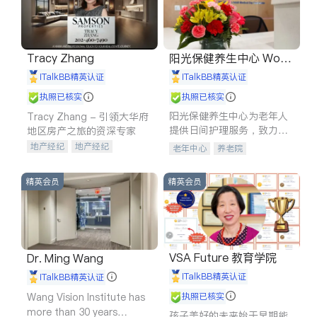
Tracy Zhang
阳光保健养生中心 World
shine
iTalkBB精英认证
iTalkBB精英认证
执照已核实
执照已核实
阳光保健养生中心为老年人
Tracy Zhang - 引领大华府
提供日间护理服务，致力于
地区房产之旅的资深专家
通过持续的护理创新来有效
地产经纪
地产经纪
老年中心
养老院
提升老年人的生活质量。
地产投资
商业地产
商铺租售
开发商建商
精英会员
精英会员
VSA Future 教育学院
Dr. Ming Wang
iTalkBB精英认证
iTalkBB精英认证
Wang Vision Institute has
执照已核实
more than 30 years
孩子美好的未来始于早期能