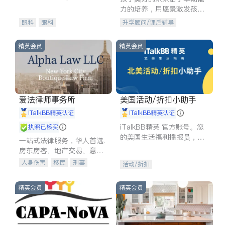
experience in
力的培养，用愿景激发孩子
的学习潜力和动力。理念：
眼科
眼科
升学顾问/课后辅导
拥有成长型心态是成功的基
石。
精英会员
精英会员
爱法律师事务所
美国活动/折扣小助手
iTalkBB精英认证
iTalkBB精英认证
iTalkBB精英 官方账号。您
执照已核实
的美国生活福利播报员，精
一站式法律服务，华人首选.
选独家折扣、本地活动与专
房东房客、地产交易、意外
业讲座，第一时间享受您的
伤害、车祸重伤、商业诉
人身伤害
移民
刑事
活动/折扣
专属福利。
讼、商标注册、移民信托、
车祸理赔
民事
房地产
建筑合同、刑事案件全包办
信托/遗嘱
商业
商标注册
精英会员
精英会员
索赔
律师-其它
保释