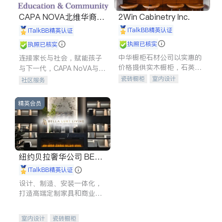
CAPA NOVA北维华裔家
2Win Cabinetry Inc.
长会
iTalkBB精英认证
iTalkBB精英认证
执照已核实
执照已核实
中华橱柜石材公司以实惠的
连接家长与社会，赋能孩子
价格提供实木橱柜，石英石
与下一代，CAPA NoVA与您
台面，多种优质不锈钢水
携手建设包容、公平、充满
瓷砖橱柜
室内设计
社区服务
槽、水龙头与抽油烟机。品
希望的社区。
建筑设计
卫浴洁具
质厨房，家的选择。
室内装修
精英会员
纽约贝拉奢华公司 BELL
A LUXE
iTalkBB精英认证
设计、制造、安装一体化，
打造高端定制家具和商业空
间
室内设计
瓷砖橱柜