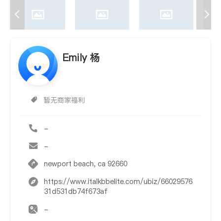
Emily 杨
暂无商家福利
-
-
newport beach, ca 92660
https://www.italkbbelite.com/ubiz/66029576
31d531db74f673af
-