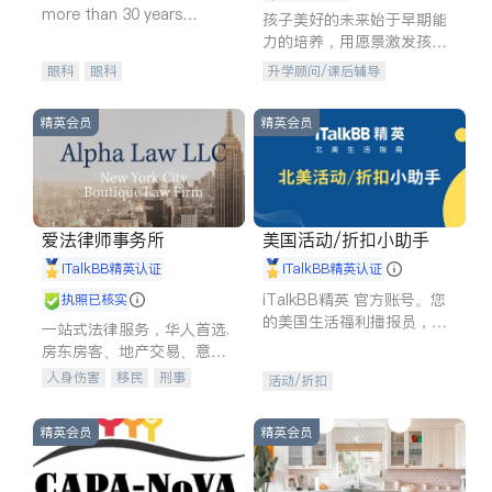
more than 30 years
孩子美好的未来始于早期能
experience in
力的培养，用愿景激发孩子
的学习潜力和动力。理念：
眼科
眼科
升学顾问/课后辅导
拥有成长型心态是成功的基
石。
精英会员
精英会员
爱法律师事务所
美国活动/折扣小助手
iTalkBB精英认证
iTalkBB精英认证
iTalkBB精英 官方账号。您
执照已核实
的美国生活福利播报员，精
一站式法律服务，华人首选.
选独家折扣、本地活动与专
房东房客、地产交易、意外
业讲座，第一时间享受您的
伤害、车祸重伤、商业诉
人身伤害
移民
刑事
活动/折扣
专属福利。
讼、商标注册、移民信托、
车祸理赔
民事
房地产
建筑合同、刑事案件全包办
信托/遗嘱
商业
商标注册
精英会员
精英会员
索赔
律师-其它
保释