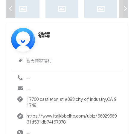
钱靖
暂无商家福利
-
-
17700 castleton st #383,city of industry,CA 9
1748
https://www.italkbbelite.com/ubiz/66029569
31d531db74f67378
-