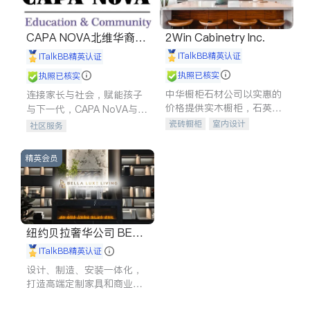
CAPA NOVA北维华裔家
2Win Cabinetry Inc.
长会
iTalkBB精英认证
iTalkBB精英认证
执照已核实
执照已核实
中华橱柜石材公司以实惠的
连接家长与社会，赋能孩子
价格提供实木橱柜，石英石
与下一代，CAPA NoVA与您
台面，多种优质不锈钢水
携手建设包容、公平、充满
瓷砖橱柜
室内设计
社区服务
槽、水龙头与抽油烟机。品
希望的社区。
建筑设计
卫浴洁具
质厨房，家的选择。
室内装修
精英会员
纽约贝拉奢华公司 BELL
A LUXE
iTalkBB精英认证
设计、制造、安装一体化，
打造高端定制家具和商业空
间