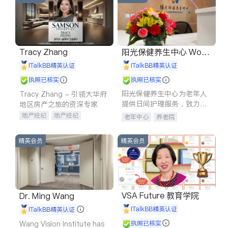
Tracy Zhang
阳光保健养生中心 World
shine
iTalkBB精英认证
iTalkBB精英认证
执照已核实
执照已核实
阳光保健养生中心为老年人
Tracy Zhang - 引领大华府
提供日间护理服务，致力于
地区房产之旅的资深专家
通过持续的护理创新来有效
地产经纪
地产经纪
老年中心
养老院
提升老年人的生活质量。
地产投资
商业地产
商铺租售
开发商建商
精英会员
精英会员
VSA Future 教育学院
Dr. Ming Wang
iTalkBB精英认证
iTalkBB精英认证
Wang Vision Institute has
执照已核实