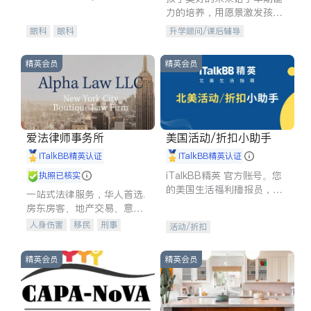
experience in
力的培养，用愿景激发孩子
的学习潜力和动力。理念：
眼科
眼科
升学顾问/课后辅导
拥有成长型心态是成功的基
石。
精英会员
精英会员
爱法律师事务所
美国活动/折扣小助手
iTalkBB精英认证
iTalkBB精英认证
iTalkBB精英 官方账号。您
执照已核实
的美国生活福利播报员，精
一站式法律服务，华人首选.
选独家折扣、本地活动与专
房东房客、地产交易、意外
业讲座，第一时间享受您的
伤害、车祸重伤、商业诉
人身伤害
移民
刑事
活动/折扣
专属福利。
讼、商标注册、移民信托、
车祸理赔
民事
房地产
建筑合同、刑事案件全包办
信托/遗嘱
商业
商标注册
精英会员
精英会员
索赔
律师-其它
保释