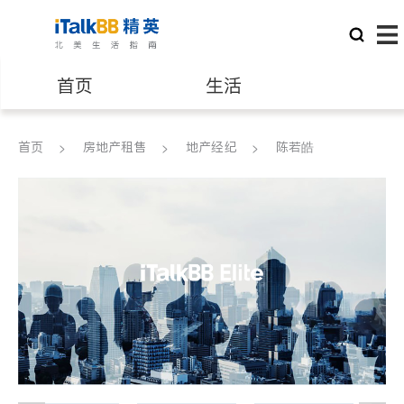
首页
生活
医生
律师
首页
房地产租售
地产经纪
陈若皓
保险理财
房地产租售
建筑装修
教育
养老
非盈利组织