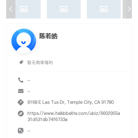
陈若皓
暂无商家福利
-
-
9168 E Las Tus Dr, Temple City, CA 91780
https://www.italkbbelite.com/ubiz/6602955a
31d531db74f6733a
-