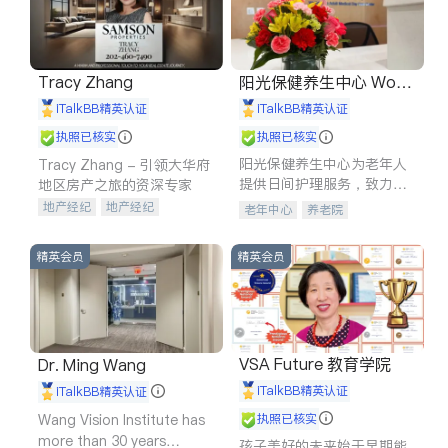
Tracy Zhang
阳光保健养生中心 World
shine
iTalkBB精英认证
iTalkBB精英认证
执照已核实
执照已核实
阳光保健养生中心为老年人
Tracy Zhang - 引领大华府
提供日间护理服务，致力于
地区房产之旅的资深专家
通过持续的护理创新来有效
地产经纪
地产经纪
老年中心
养老院
提升老年人的生活质量。
地产投资
商业地产
商铺租售
开发商建商
精英会员
精英会员
VSA Future 教育学院
Dr. Ming Wang
iTalkBB精英认证
iTalkBB精英认证
Wang Vision Institute has
执照已核实
more than 30 years
孩子美好的未来始于早期能