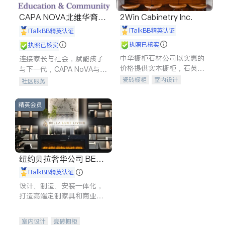
CAPA NOVA北维华裔家
2Win Cabinetry Inc.
长会
iTalkBB精英认证
iTalkBB精英认证
执照已核实
执照已核实
中华橱柜石材公司以实惠的
连接家长与社会，赋能孩子
价格提供实木橱柜，石英石
与下一代，CAPA NoVA与您
台面，多种优质不锈钢水
携手建设包容、公平、充满
瓷砖橱柜
室内设计
社区服务
槽、水龙头与抽油烟机。品
希望的社区。
建筑设计
卫浴洁具
质厨房，家的选择。
室内装修
精英会员
纽约贝拉奢华公司 BELL
A LUXE
iTalkBB精英认证
设计、制造、安装一体化，
打造高端定制家具和商业空
间
室内设计
瓷砖橱柜