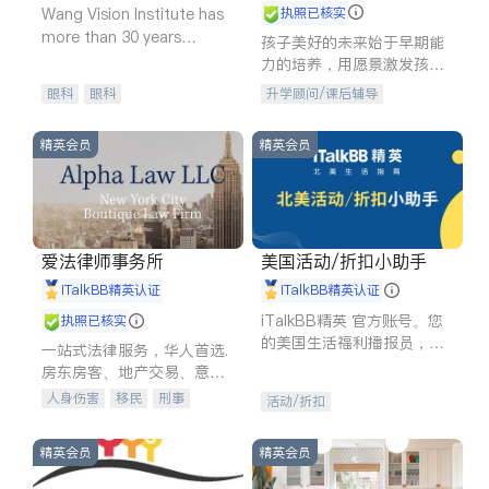
Wang Vision Institute has
执照已核实
more than 30 years
孩子美好的未来始于早期能
experience in
力的培养，用愿景激发孩子
的学习潜力和动力。理念：
眼科
眼科
升学顾问/课后辅导
拥有成长型心态是成功的基
石。
精英会员
精英会员
爱法律师事务所
美国活动/折扣小助手
iTalkBB精英认证
iTalkBB精英认证
iTalkBB精英 官方账号。您
执照已核实
的美国生活福利播报员，精
一站式法律服务，华人首选.
选独家折扣、本地活动与专
房东房客、地产交易、意外
业讲座，第一时间享受您的
伤害、车祸重伤、商业诉
人身伤害
移民
刑事
活动/折扣
专属福利。
讼、商标注册、移民信托、
车祸理赔
民事
房地产
建筑合同、刑事案件全包办
信托/遗嘱
商业
商标注册
精英会员
精英会员
索赔
律师-其它
保释