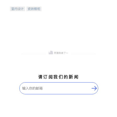
间
室内设计
瓷砖橱柜
卫浴洁具
地板建材
售前软装staging
室内装修
请订阅我们的新闻