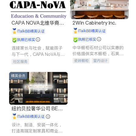
CAPA NOVA北维华裔家
2Win Cabinetry Inc.
长会
iTalkBB精英认证
iTalkBB精英认证
执照已核实
执照已核实
中华橱柜石材公司以实惠的
连接家长与社会，赋能孩子
价格提供实木橱柜，石英石
与下一代，CAPA NoVA与您
台面，多种优质不锈钢水
携手建设包容、公平、充满
瓷砖橱柜
室内设计
社区服务
槽、水龙头与抽油烟机。品
希望的社区。
建筑设计
卫浴洁具
质厨房，家的选择。
室内装修
精英会员
纽约贝拉奢华公司 BELL
A LUXE
iTalkBB精英认证
设计、制造、安装一体化，
打造高端定制家具和商业空