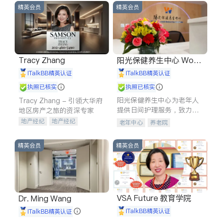
精英会员
精英会员
Tracy Zhang
阳光保健养生中心 World
shine
iTalkBB精英认证
iTalkBB精英认证
执照已核实
执照已核实
阳光保健养生中心为老年人
Tracy Zhang - 引领大华府
提供日间护理服务，致力于
地区房产之旅的资深专家
通过持续的护理创新来有效
地产经纪
地产经纪
老年中心
养老院
提升老年人的生活质量。
地产投资
商业地产
商铺租售
开发商建商
精英会员
精英会员
VSA Future 教育学院
Dr. Ming Wang
iTalkBB精英认证
iTalkBB精英认证