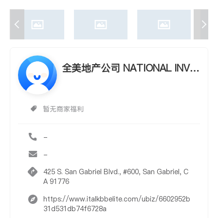
全美地产公司 NATIONAL INVE
STMENT GROUP REALTY, IN
C.
暂无商家福利
-
-
425 S. San Gabriel Blvd., #600, San Gabriel, C
A 91776
https://www.italkbbelite.com/ubiz/6602952b
31d531db74f6728a