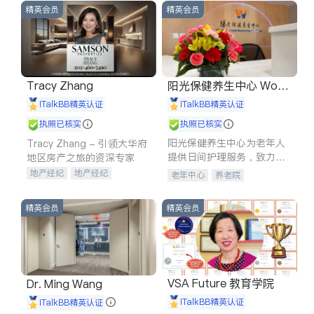
精英会员
精英会员
Tracy Zhang
阳光保健养生中心 World
shine
iTalkBB精英认证
iTalkBB精英认证
执照已核实
执照已核实
阳光保健养生中心为老年人
Tracy Zhang - 引领大华府
提供日间护理服务，致力于
地区房产之旅的资深专家
通过持续的护理创新来有效
地产经纪
地产经纪
老年中心
养老院
提升老年人的生活质量。
地产投资
商业地产
商铺租售
开发商建商
精英会员
精英会员
VSA Future 教育学院
Dr. Ming Wang
iTalkBB精英认证
iTalkBB精英认证