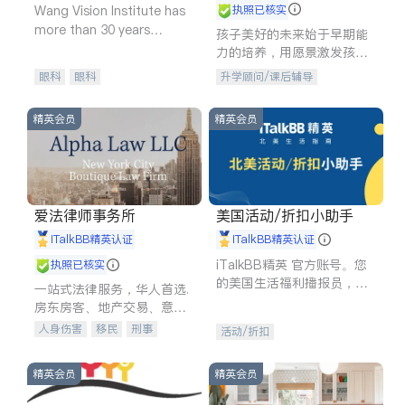
Wang Vision Institute has
执照已核实
more than 30 years
孩子美好的未来始于早期能
experience in
力的培养，用愿景激发孩子
的学习潜力和动力。理念：
眼科
眼科
升学顾问/课后辅导
拥有成长型心态是成功的基
石。
精英会员
精英会员
爱法律师事务所
美国活动/折扣小助手
iTalkBB精英认证
iTalkBB精英认证
iTalkBB精英 官方账号。您
执照已核实
的美国生活福利播报员，精
一站式法律服务，华人首选.
选独家折扣、本地活动与专
房东房客、地产交易、意外
业讲座，第一时间享受您的
伤害、车祸重伤、商业诉
人身伤害
移民
刑事
活动/折扣
专属福利。
讼、商标注册、移民信托、
车祸理赔
民事
房地产
建筑合同、刑事案件全包办
信托/遗嘱
商业
商标注册
精英会员
精英会员
索赔
律师-其它
保释