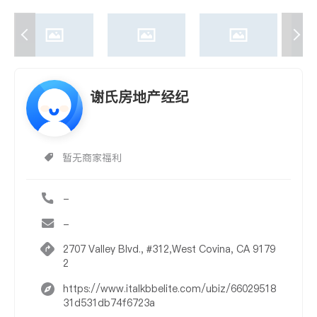
谢氏房地产经纪
暂无商家福利
-
-
2707 Valley Blvd., #312,West Covina, CA 9179
2
https://www.italkbbelite.com/ubiz/66029518
31d531db74f6723a