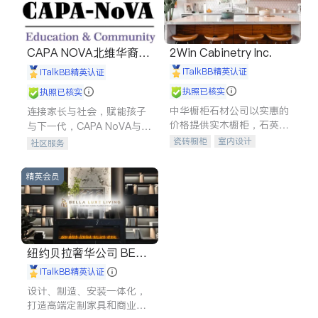
CAPA NOVA北维华裔家
2Win Cabinetry Inc.
长会
iTalkBB精英认证
iTalkBB精英认证
执照已核实
执照已核实
中华橱柜石材公司以实惠的
连接家长与社会，赋能孩子
价格提供实木橱柜，石英石
与下一代，CAPA NoVA与您
台面，多种优质不锈钢水
携手建设包容、公平、充满
瓷砖橱柜
室内设计
社区服务
槽、水龙头与抽油烟机。品
希望的社区。
建筑设计
卫浴洁具
质厨房，家的选择。
室内装修
精英会员
纽约贝拉奢华公司 BELL
A LUXE
iTalkBB精英认证
设计、制造、安装一体化，
打造高端定制家具和商业空