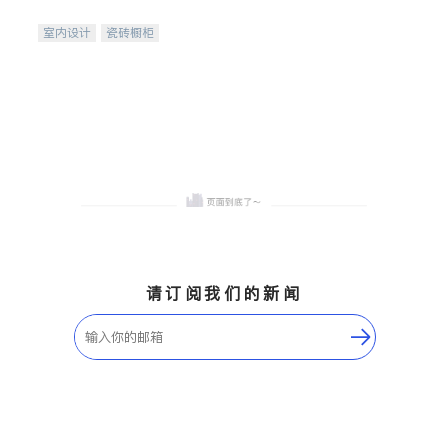
间
室内设计
瓷砖橱柜
卫浴洁具
地板建材
售前软装staging
室内装修
请订阅我们的新闻