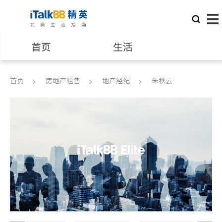
首页
生活
医生
律师
首页
房地产租售
地产经纪
朱秋云
保险理财
房地产租售
建筑装修
教育
养老
非盈利组织