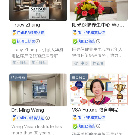
Tracy Zhang
阳光保健养生中心 World
shine
iTalkBB精英认证
iTalkBB精英认证
执照已核实
执照已核实
阳光保健养生中心为老年人
Tracy Zhang - 引领大华府
提供日间护理服务，致力于
地区房产之旅的资深专家
通过持续的护理创新来有效
地产经纪
地产经纪
老年中心
养老院
提升老年人的生活质量。
地产投资
商业地产
商铺租售
开发商建商
精英会员
精英会员
VSA Future 教育学院
Dr. Ming Wang
iTalkBB精英认证
iTalkBB精英认证
Wang Vision Institute has
执照已核实
more than 30 years
孩子美好的未来始于早期能