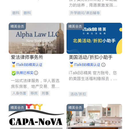
experience in
力的培养，用愿景激发孩子
的学习潜力和动力。理念：
眼科
眼科
升学顾问/课后辅导
拥有成长型心态是成功的基
石。
精英会员
精英会员
爱法律师事务所
美国活动/折扣小助手
iTalkBB精英认证
iTalkBB精英认证
iTalkBB精英 官方账号。您
执照已核实
的美国生活福利播报员，精
一站式法律服务，华人首选.
选独家折扣、本地活动与专
房东房客、地产交易、意外
业讲座，第一时间享受您的
伤害、车祸重伤、商业诉
人身伤害
移民
刑事
活动/折扣
专属福利。
讼、商标注册、移民信托、
车祸理赔
民事
房地产
建筑合同、刑事案件全包办
信托/遗嘱
商业
商标注册
精英会员
精英会员
索赔
律师-其它
保释