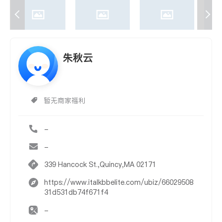
朱秋云
暂无商家福利
-
-
339 Hancock St.,Quincy,MA 02171
https://www.italkbbelite.com/ubiz/66029508
31d531db74f671f4
-