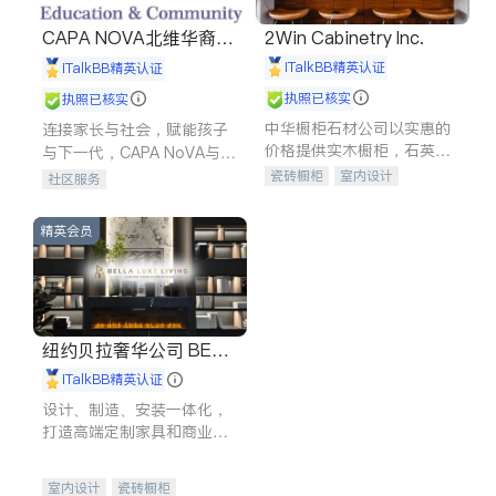
CAPA NOVA北维华裔家
2Win Cabinetry Inc.
长会
iTalkBB精英认证
iTalkBB精英认证
执照已核实
执照已核实
中华橱柜石材公司以实惠的
连接家长与社会，赋能孩子
价格提供实木橱柜，石英石
与下一代，CAPA NoVA与您
台面，多种优质不锈钢水
携手建设包容、公平、充满
瓷砖橱柜
室内设计
社区服务
槽、水龙头与抽油烟机。品
希望的社区。
建筑设计
卫浴洁具
质厨房，家的选择。
室内装修
精英会员
纽约贝拉奢华公司 BELL
A LUXE
iTalkBB精英认证
设计、制造、安装一体化，
打造高端定制家具和商业空
间
室内设计
瓷砖橱柜