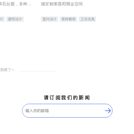
英石台面，多种优
端定制家具和商业空间
水龙头与抽油烟
家的选择。
计
建筑设计
室内设计
瓷砖橱柜
卫浴洁具
装修
地板建材
售前软装staging
室内装修
请订阅我们的新闻