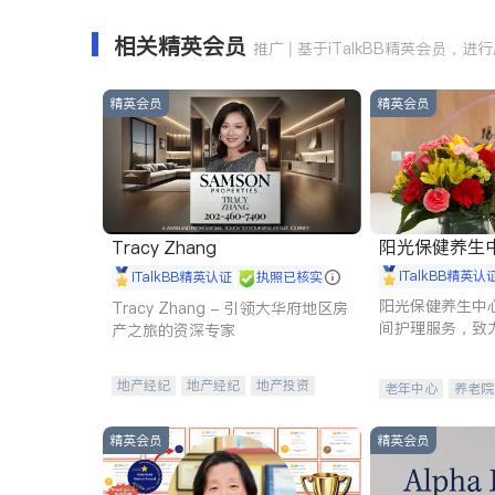
相关精英会员
推广 | 基于iTalkBB精英会员，进
精英会员
精英会员
阳光保健养生中心 
Tracy Zhang
iTalkBB精英认
iTalkBB精英认证
执照已核实
阳光保健养生中
Tracy Zhang - 引领大华府地区房
间护理服务，致
产之旅的资深专家
理创新来有效提
量。
地产经纪
地产经纪
地产投资
老年中心
养老院
商业地产
商铺租售
开发商建商
精英会员
精英会员