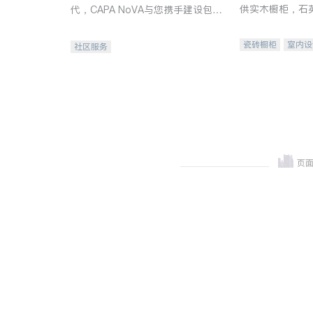
供实木橱柜，石
代，CAPA NoVA与您携手建设包
质不锈钢水槽、
容、公平、充满希望的社区。
机。品质厨房，
瓷砖橱柜
室内设
社区服务
卫浴洁具
室内