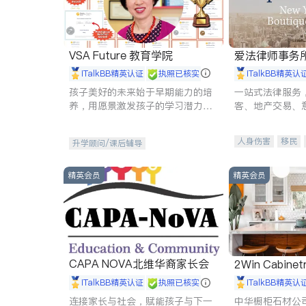
VSA Future 教育学院
爱法律师事务
iTalkBB精英认证
执照已核实
iTalkBB精英认
孩子美好的未来始于早期能力的培
一站式法律服务
养，用愿景激发孩子的学习潜力和
客、地产交易、
动力。理念：拥有成长型心态是成
伤、商业诉讼、
功的基石。
托、建筑合同、
人身伤害
移民
升学顾问/课后辅导
民事
房地产
商标注册
索赔
精英会员
精英会员
CAPA NOVA北维华裔家长会
2Win Cabinetr
iTalkBB精英认证
执照已核实
iTalkBB精英认
连接家长与社会，赋能孩子与下一
中华橱柜石材公