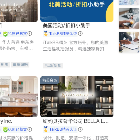
所
美国活动/折扣小助手
证
执照已核实
iTalkBB精英认证
，华人首选.房东房
iTalkBB精英 官方账号。您的美国
意外伤害、车祸重
生活福利播报员，精选独家折扣、
商标注册、移民信
本地活动与专业讲座，第一时间享
刑事案件全包办
受您的专属福利。
刑事
车祸理赔
活动/折扣
信托/遗嘱
商业
律师-其它
保释
精英会员
y Inc.
纽约贝拉奢华公司 BELLA LUX
E
证
执照已核实
iTalkBB精英认证
司以实惠的价格提
设计、制造、安装一体化，打造高