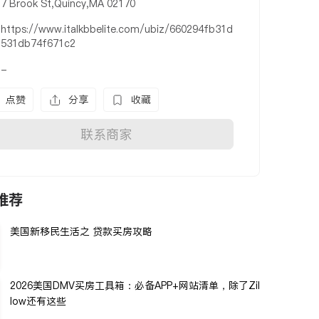
7 Brook St,Quincy,MA 02170
https://www.italkbbelite.com/ubiz/660294fb31d
531db74f671c2
-
点赞
分享
收藏
联系商家
推荐
美国新移民生活之 贷款买房攻略
2026美国DMV买房工具箱：必备APP+网站清单，除了Zil
low还有这些