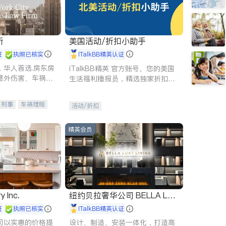
所
美国活动/折扣小助手
证
执照已核实
iTalkBB精英认证
，华人首选.房东房
iTalkBB精英 官方账号。您的美国
意外伤害、车祸重
生活福利播报员，精选独家折扣、
商标注册、移民信
本地活动与专业讲座，第一时间享
刑事案件全包办
受您的专属福利。
刑事
车祸理赔
活动/折扣
信托/遗嘱
商业
律师-其它
保释
精英会员
y Inc.
纽约贝拉奢华公司 BELLA LUX
E
证
执照已核实
iTalkBB精英认证
司以实惠的价格提
设计、制造、安装一体化，打造高