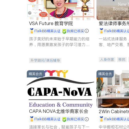
VSA Future 教育学院
爱法律师事务
iTalkBB精英认证
执照已核实
iTalkBB精英认
孩子美好的未来始于早期能力的培
一站式法律服务
养，用愿景激发孩子的学习潜力和
客、地产交易、
动力。理念：拥有成长型心态是成
伤、商业诉讼、
功的基石。
托、建筑合同、
人身伤害
移民
升学顾问/课后辅导
民事
房地产
商标注册
索赔
精英会员
精英会员
CAPA NOVA北维华裔家长会
2Win Cabinetr
iTalkBB精英认证
执照已核实
iTalkBB精英认
连接家长与社会，赋能孩子与下一
中华橱柜石材公