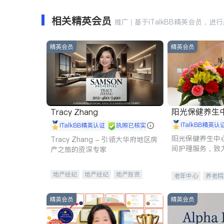
相关精英会员
推广 | 基于iTalkBB精英会员，进
精英会员
精英会员
阳光保健养生中心 
Tracy Zhang
iTalkBB精英认
iTalkBB精英认证
执照已核实
阳光保健养生中
Tracy Zhang - 引领大华府地区房
间护理服务，致
产之旅的资深专家
理创新来有效提
量。
地产经纪
地产经纪
地产投资
老年中心
养老院
商业地产
商铺租售
开发商建商
精英会员
精英会员