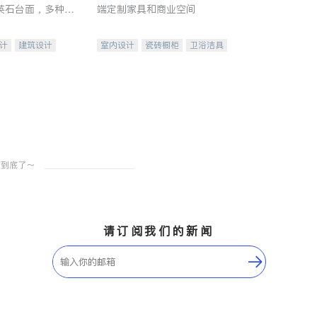
英石台面，多种优
端定制家具和商业空间
水龙头与抽油烟
家的选择。
计
建筑设计
室内设计
瓷砖橱柜
卫浴洁具
装修
地板建材
售前软装staging
室内装修
请订阅我们的新闻