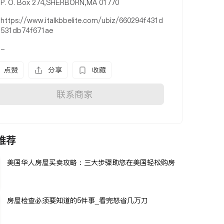
P. O. Box 274,SHERBORN,MA 01770
https://www.italkbbelite.com/ubiz/660294f431d
531db74f671ae
-
点赞
分享
收藏
联系商家
推荐
美国华人房屋买卖攻略：三大步骤助您在美国轻松购房
房屋检查必须要知道的5件事_看完怒省几万刀