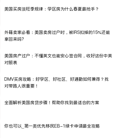
美国买房淡旺季规律：学区房为什么春夏最抢手？
外籍卖家必看：美国卖房过户时，被IRS扣掉的15%还能
拿回来吗?
美国房产过户：不懂英文也能安心签合同，收好这份中英
对照表
DMV买房攻略：好学区、好社区、好通勤如何兼得？找
对带路人很重要！
全面解析美国房贷步骤！帮助你找到最适合的方案
你也可以_第一类优先移民EB-1绿卡申请最全攻略