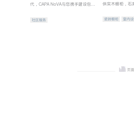
供实木橱柜，石
代，CAPA NoVA与您携手建设包
质不锈钢水槽、
容、公平、充满希望的社区。
机。品质厨房，
瓷砖橱柜
室内设
社区服务
卫浴洁具
室内