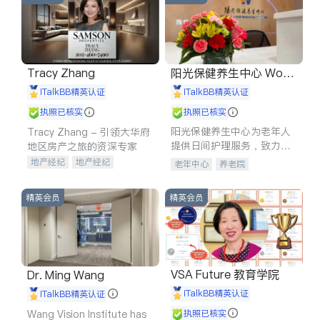
Tracy Zhang
阳光保健养生中心 World
shine
iTalkBB精英认证
iTalkBB精英认证
执照已核实
执照已核实
阳光保健养生中心为老年人
Tracy Zhang - 引领大华府
提供日间护理服务，致力于
地区房产之旅的资深专家
通过持续的护理创新来有效
地产经纪
地产经纪
老年中心
养老院
提升老年人的生活质量。
地产投资
商业地产
商铺租售
开发商建商
精英会员
精英会员
VSA Future 教育学院
Dr. Ming Wang
iTalkBB精英认证
iTalkBB精英认证
Wang Vision Institute has
执照已核实