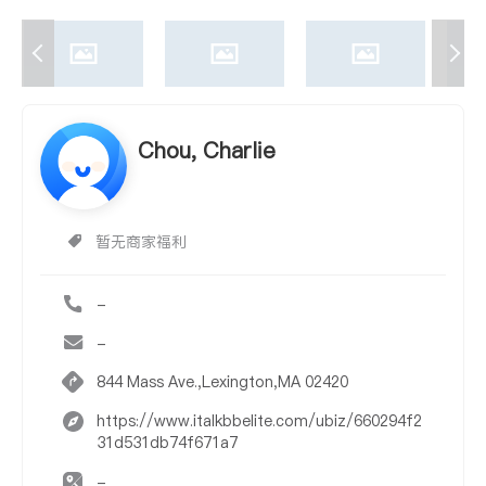
Chou, Charlie
暂无商家福利
-
-
844 Mass Ave.,Lexington,MA 02420
https://www.italkbbelite.com/ubiz/660294f2
31d531db74f671a7
-