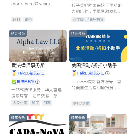
more than 30 years
孩子美好的未来始于早期能
experience in
力的培养，用愿景激发孩子
的学习潜力和动力。理念：
眼科
眼科
升学顾问/课后辅导
拥有成长型心态是成功的基
石。
精英会员
精英会员
爱法律师事务所
美国活动/折扣小助手
iTalkBB精英认证
iTalkBB精英认证
iTalkBB精英 官方账号。您
执照已核实
的美国生活福利播报员，精
一站式法律服务，华人首选.
选独家折扣、本地活动与专
房东房客、地产交易、意外
业讲座，第一时间享受您的
伤害、车祸重伤、商业诉
人身伤害
移民
刑事
活动/折扣
专属福利。
讼、商标注册、移民信托、
车祸理赔
民事
房地产
建筑合同、刑事案件全包办
信托/遗嘱
商业
商标注册
精英会员
精英会员
索赔
律师-其它
保释