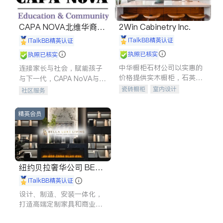
CAPA NOVA北维华裔家
2Win Cabinetry Inc.
长会
iTalkBB精英认证
iTalkBB精英认证
执照已核实
执照已核实
中华橱柜石材公司以实惠的
连接家长与社会，赋能孩子
价格提供实木橱柜，石英石
与下一代，CAPA NoVA与您
台面，多种优质不锈钢水
携手建设包容、公平、充满
瓷砖橱柜
室内设计
社区服务
槽、水龙头与抽油烟机。品
希望的社区。
建筑设计
卫浴洁具
质厨房，家的选择。
室内装修
精英会员
纽约贝拉奢华公司 BELL
A LUXE
iTalkBB精英认证
设计、制造、安装一体化，
打造高端定制家具和商业空
间