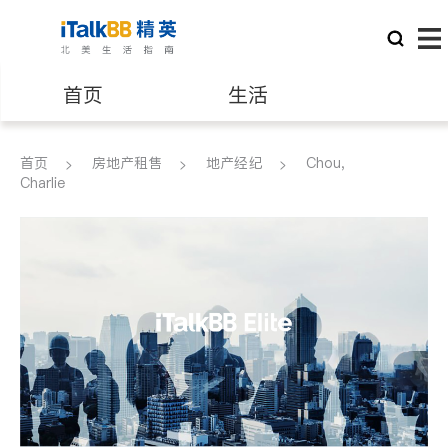
首页
生活
医生
律师
首页
房地产租售
地产经纪
Chou,
Charlie
保险理财
房地产租售
建筑装修
教育
养老
非盈利组织