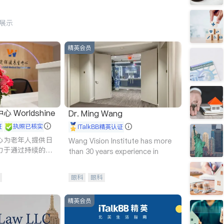
行展示
精英会员
Worldshine
Dr. Ming Wang
证
执照已核实
iTalkBB精英认证
心为老年人提供日
Wang Vision Institute has more
力于通过持续的护
than 30 years experience in
升老年人的生活质
眼科
眼科
精英会员