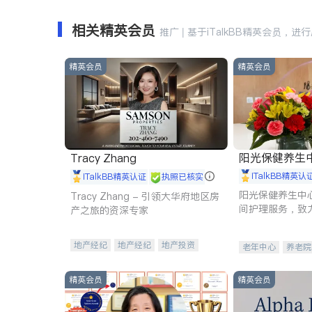
相关精英会员
推广 | 基于iTalkBB精英会员，进
精英会员
精英会员
阳光保健养生中心 
Tracy Zhang
iTalkBB精英认
iTalkBB精英认证
执照已核实
阳光保健养生中
Tracy Zhang - 引领大华府地区房
间护理服务，致
产之旅的资深专家
理创新来有效提
量。
地产经纪
地产经纪
地产投资
老年中心
养老院
商业地产
商铺租售
开发商建商
精英会员
精英会员