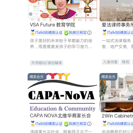
VSA Future 教育学院
爱法律师事务
iTalkBB精英认证
执照已核实
iTalkBB精英认
孩子美好的未来始于早期能力的培
一站式法律服务
养，用愿景激发孩子的学习潜力和
客、地产交易、
动力。理念：拥有成长型心态是成
伤、商业诉讼、
功的基石。
托、建筑合同、
人身伤害
移民
升学顾问/课后辅导
民事
房地产
商标注册
索赔
精英会员
精英会员
CAPA NOVA北维华裔家长会
2Win Cabinetr
iTalkBB精英认证
执照已核实
iTalkBB精英认
连接家长与社会，赋能孩子与下一
中华橱柜石材公