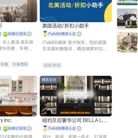
所
美国活动/折扣小助手
证
执照已核实
iTalkBB精英认证
，华人首选.房东房
iTalkBB精英 官方账号。您的美国
意外伤害、车祸重
生活福利播报员，精选独家折扣、
商标注册、移民信
本地活动与专业讲座，第一时间享
刑事案件全包办
受您的专属福利。
刑事
车祸理赔
活动/折扣
信托/遗嘱
商业
律师-其它
保释
精英会员
y Inc.
纽约贝拉奢华公司 BELLA LUX
E
证
执照已核实
iTalkBB精英认证
司以实惠的价格提
设计、制造、安装一体化，打造高