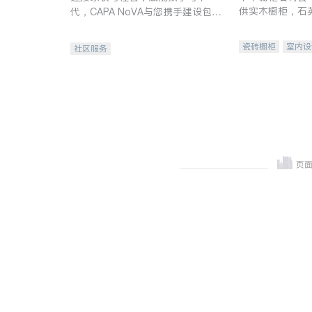
供实木橱柜，石
代，CAPA NoVA与您携手建设包
质不锈钢水槽、
容、公平、充满希望的社区。
机。品质厨房，
瓷砖橱柜
室内设
社区服务
卫浴洁具
室内