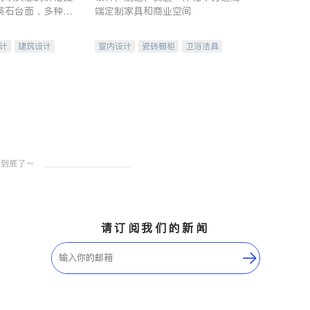
英石台面，多种优
端定制家具和商业空间
水龙头与抽油烟
家的选择。
计
建筑设计
室内设计
瓷砖橱柜
卫浴洁具
装修
地板建材
售前软装staging
室内装修
请订阅我们的新闻