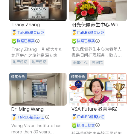
Tracy Zhang
阳光保健养生中心 World
shine
iTalkBB精英认证
iTalkBB精英认证
执照已核实
执照已核实
阳光保健养生中心为老年人
Tracy Zhang - 引领大华府
提供日间护理服务，致力于
地区房产之旅的资深专家
通过持续的护理创新来有效
地产经纪
地产经纪
老年中心
养老院
提升老年人的生活质量。
地产投资
商业地产
商铺租售
开发商建商
精英会员
精英会员
VSA Future 教育学院
Dr. Ming Wang
iTalkBB精英认证
iTalkBB精英认证
Wang Vision Institute has
执照已核实
more than 30 years
孩子美好的未来始于早期能