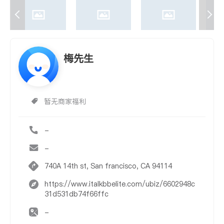
梅先生
暂无商家福利
-
-
740A 14th st, San francisco, CA 94114
https://www.italkbbelite.com/ubiz/6602948c
31d531db74f66ffc
-