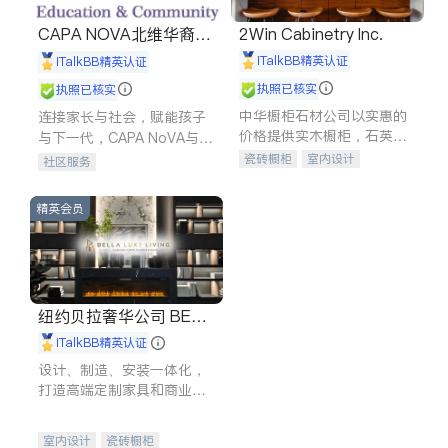
CAPA NOVA北维华裔家
2Win Cabinetry Inc.
长会
iTalkBB精英认证
iTalkBB精英认证
执照已核实
执照已核实
中华橱柜石材公司以实惠的
连接家长与社会，赋能孩子
价格提供实木橱柜，石英石
与下一代，CAPA NoVA与您
台面，多种优质不锈钢水
携手建设包容、公平、充满
瓷砖橱柜
室内设计
社区服务
槽、水龙头与抽油烟机。品
希望的社区。
建筑设计
卫浴洁具
质厨房，家的选择。
室内装修
精英会员
纽约贝拉奢华公司 BELL
A LUXE
iTalkBB精英认证
设计、制造、安装一体化，
打造高端定制家具和商业空
间
室内设计
瓷砖橱柜