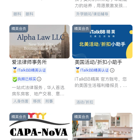
experience in
力的培养，用愿景激发孩子
的学习潜力和动力。理念：
眼科
眼科
升学顾问/课后辅导
拥有成长型心态是成功的基
石。
精英会员
精英会员
爱法律师事务所
美国活动/折扣小助手
iTalkBB精英认证
iTalkBB精英认证
iTalkBB精英 官方账号。您
执照已核实
的美国生活福利播报员，精
一站式法律服务，华人首选.
选独家折扣、本地活动与专
房东房客、地产交易、意外
业讲座，第一时间享受您的
伤害、车祸重伤、商业诉
人身伤害
移民
刑事
活动/折扣
专属福利。
讼、商标注册、移民信托、
车祸理赔
民事
房地产
建筑合同、刑事案件全包办
信托/遗嘱
商业
商标注册
精英会员
精英会员
索赔
律师-其它
保释