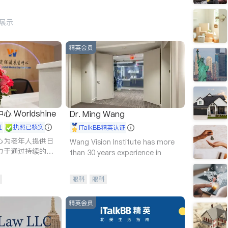
行展示
精英会员
Worldshine
Dr. Ming Wang
证
执照已核实
iTalkBB精英认证
心为老年人提供日
Wang Vision Institute has more
力于通过持续的护
than 30 years experience in
升老年人的生活质
眼科
眼科
精英会员