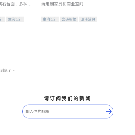
英石台面，多种优
端定制家具和商业空间
水龙头与抽油烟
家的选择。
计
建筑设计
室内设计
瓷砖橱柜
卫浴洁具
装修
地板建材
售前软装staging
室内装修
请订阅我们的新闻