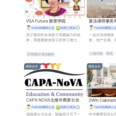
VSA Future 教育学院
爱法律师事务
iTalkBB精英认证
执照已核实
iTalkBB精英认
孩子美好的未来始于早期能力的培
一站式法律服务
养，用愿景激发孩子的学习潜力和
客、地产交易、
动力。理念：拥有成长型心态是成
伤、商业诉讼、
功的基石。
托、建筑合同、
人身伤害
移民
升学顾问/课后辅导
民事
房地产
商标注册
索赔
精英会员
精英会员
CAPA NOVA北维华裔家长会
2Win Cabinetr
iTalkBB精英认证
执照已核实
iTalkBB精英认
连接家长与社会，赋能孩子与下一
中华橱柜石材公