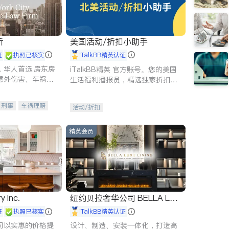
所
美国活动/折扣小助手
证
执照已核实
iTalkBB精英认证
，华人首选.房东房
iTalkBB精英 官方账号。您的美国
意外伤害、车祸重
生活福利播报员，精选独家折扣、
商标注册、移民信
本地活动与专业讲座，第一时间享
刑事案件全包办
受您的专属福利。
刑事
车祸理赔
活动/折扣
信托/遗嘱
商业
律师-其它
保释
精英会员
y Inc.
纽约贝拉奢华公司 BELLA LUX
E
证
执照已核实
iTalkBB精英认证
司以实惠的价格提
设计、制造、安装一体化，打造高