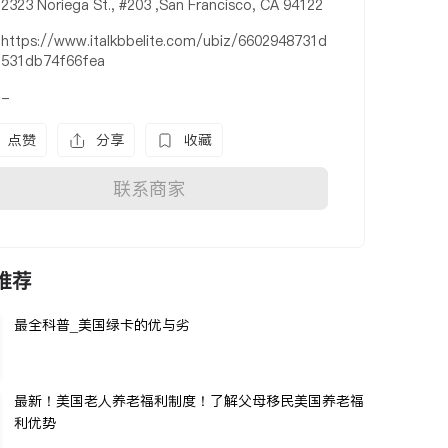
2323 Noriega St., #203 ,San Francisco, CA 94122
https://www.italkbbelite.com/ubiz/6602948731d
531db74f66fea
-
点赞
分享
收藏
联系商家
推荐
最全科普_美国绿卡的优与劣
最新！美国老人养老福利制度！了解父母移民美国养老福
利优势