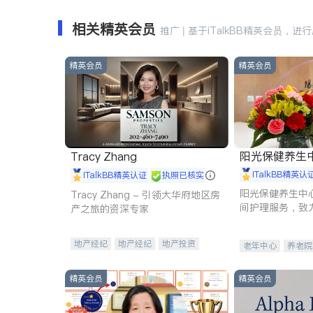
相关精英会员
推广 | 基于iTalkBB精英会员，进
精英会员
精英会员
阳光保健养生中心 
Tracy Zhang
iTalkBB精英认
iTalkBB精英认证
执照已核实
阳光保健养生中
Tracy Zhang - 引领大华府地区房
间护理服务，致
产之旅的资深专家
理创新来有效提
量。
地产经纪
地产经纪
地产投资
老年中心
养老院
商业地产
商铺租售
开发商建商
精英会员
精英会员