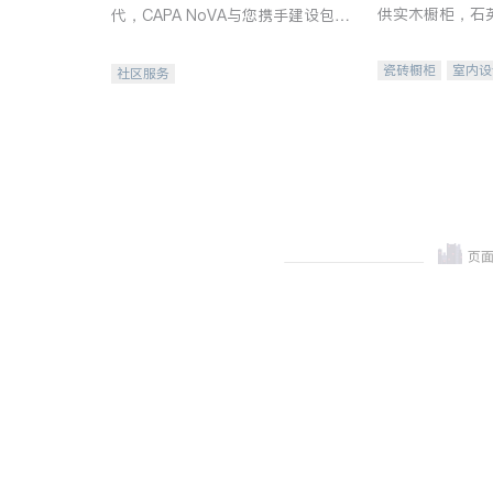
供实木橱柜，石
代，CAPA NoVA与您携手建设包
质不锈钢水槽、
容、公平、充满希望的社区。
机。品质厨房，
瓷砖橱柜
室内设
社区服务
卫浴洁具
室内