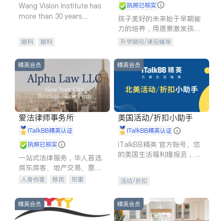
Wang Vision Institute has
执照已核实
more than 30 years
孩子美好的未来始于早期能
experience in
力的培养，用愿景激发孩子
的学习潜力和动力。理念：
眼科
眼科
升学顾问/课后辅导
拥有成长型心态是成功的基
石。
精英会员
精英会员
爱法律师事务所
美国活动/折扣小助手
iTalkBB精英认证
iTalkBB精英认证
iTalkBB精英 官方账号。您
执照已核实
的美国生活福利播报员，精
一站式法律服务，华人首选.
选独家折扣、本地活动与专
房东房客、地产交易、意外
业讲座，第一时间享受您的
伤害、车祸重伤、商业诉
人身伤害
移民
刑事
活动/折扣
专属福利。
讼、商标注册、移民信托、
车祸理赔
民事
房地产
建筑合同、刑事案件全包办
信托/遗嘱
商业
商标注册
精英会员
精英会员
索赔
律师-其它
保释