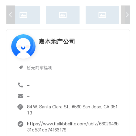
嘉木地产公司
暂无商家福利
-
-
84 W. Santa Clara St., #560,San Jose, CA 951
13
https://www.italkbbelite.com/ubiz/6602946b
31d531db74f66f78