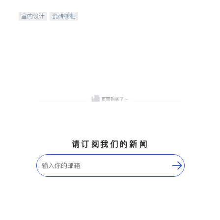
间
室内设计
瓷砖橱柜
卫浴洁具
地板建材
售前软装staging
室内装修
请订阅我们的新闻