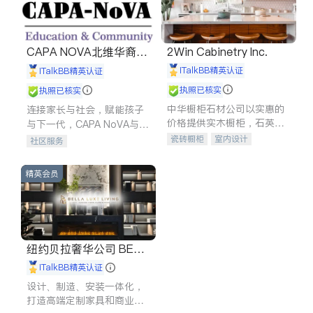
CAPA NOVA北维华裔家
2Win Cabinetry Inc.
长会
iTalkBB精英认证
iTalkBB精英认证
执照已核实
执照已核实
中华橱柜石材公司以实惠的
连接家长与社会，赋能孩子
价格提供实木橱柜，石英石
与下一代，CAPA NoVA与您
台面，多种优质不锈钢水
携手建设包容、公平、充满
瓷砖橱柜
室内设计
社区服务
槽、水龙头与抽油烟机。品
希望的社区。
建筑设计
卫浴洁具
质厨房，家的选择。
室内装修
精英会员
纽约贝拉奢华公司 BELL
A LUXE
iTalkBB精英认证
设计、制造、安装一体化，
打造高端定制家具和商业空