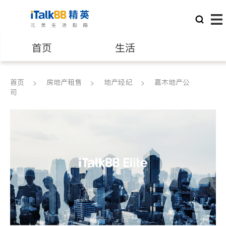
首页
生活
医生
律师
首页
房地产租售
地产经纪
嘉木地产公
司
保险理财
房地产租售
建筑装修
教育
养老
非盈利组织