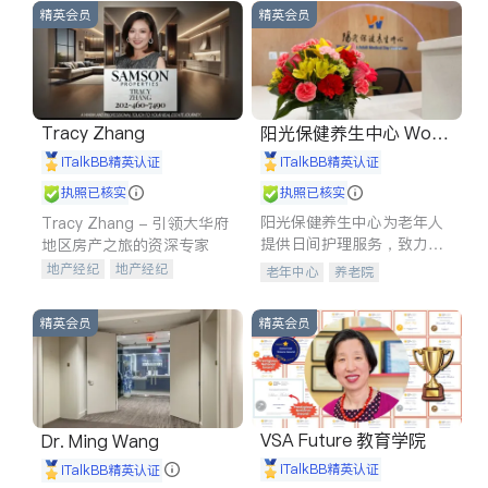
精英会员
精英会员
Tracy Zhang
阳光保健养生中心 World
shine
iTalkBB精英认证
iTalkBB精英认证
执照已核实
执照已核实
阳光保健养生中心为老年人
Tracy Zhang - 引领大华府
提供日间护理服务，致力于
地区房产之旅的资深专家
通过持续的护理创新来有效
地产经纪
地产经纪
老年中心
养老院
提升老年人的生活质量。
地产投资
商业地产
商铺租售
开发商建商
精英会员
精英会员
VSA Future 教育学院
Dr. Ming Wang
iTalkBB精英认证
iTalkBB精英认证