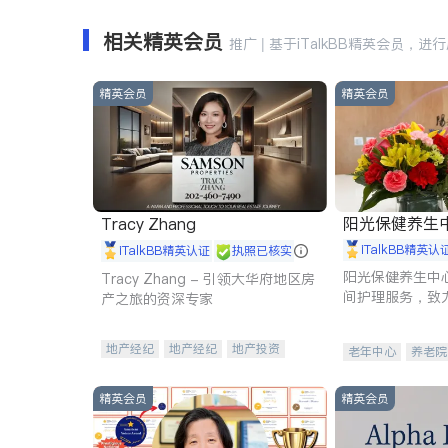
相关精英会员
推广 | 基于iTalkBB精英会员，进
精英会员
精英会员
阳光保健养生中心 
Tracy Zhang
iTalkBB精英认
iTalkBB精英认证
执照已核实
阳光保健养生中
Tracy Zhang - 引领大华府地区房
间护理服务，致
产之旅的资深专家
理创新来有效提
量。
地产经纪
地产经纪
地产投资
老年中心
养老院
商业地产
商铺租售
开发商建商
精英会员
精英会员