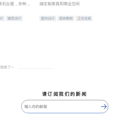
英石台面，多种优
端定制家具和商业空间
水龙头与抽油烟
家的选择。
计
建筑设计
室内设计
瓷砖橱柜
卫浴洁具
装修
地板建材
售前软装staging
室内装修
请订阅我们的新闻