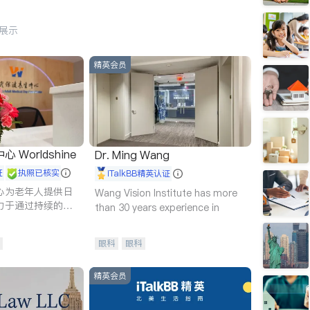
行展示
精英会员
Worldshine
Dr. Ming Wang
证
执照已核实
iTalkBB精英认证
心为老年人提供日
Wang Vision Institute has more
力于通过持续的护
than 30 years experience in
升老年人的生活质
眼科
眼科
精英会员