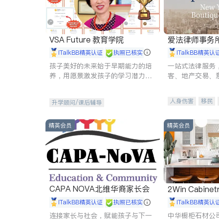
VSA Future 教育学院
爱法律师事务
iTalkBB精英认证
执照已核实
iTalkBB精英认
孩子美好的未来始于早期能力的培
一站式法律服务
养，用愿景激发孩子的学习潜力和
客、地产交易、
动力。理念：拥有成长型心态是成
伤、商业诉讼、
功的基石。
托、建筑合同、
人身伤害
移民
升学顾问/课后辅导
民事
房地产
商标注册
索赔
精英会员
精英会员
CAPA NOVA北维华裔家长会
2Win Cabinetr
iTalkBB精英认证
执照已核实
iTalkBB精英认
连接家长与社会，赋能孩子与下一
中华橱柜石材公