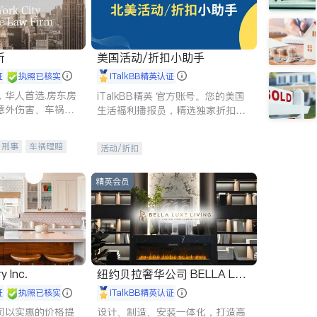
所
美国活动/折扣小助手
证
执照已核实
iTalkBB精英认证
，华人首选.房东房
iTalkBB精英 官方账号。您的美国
意外伤害、车祸重
生活福利播报员，精选独家折扣、
商标注册、移民信
本地活动与专业讲座，第一时间享
刑事案件全包办
受您的专属福利。
刑事
车祸理赔
活动/折扣
信托/遗嘱
商业
律师-其它
保释
精英会员
y Inc.
纽约贝拉奢华公司 BELLA LUX
E
证
执照已核实
iTalkBB精英认证
司以实惠的价格提
设计、制造、安装一体化，打造高