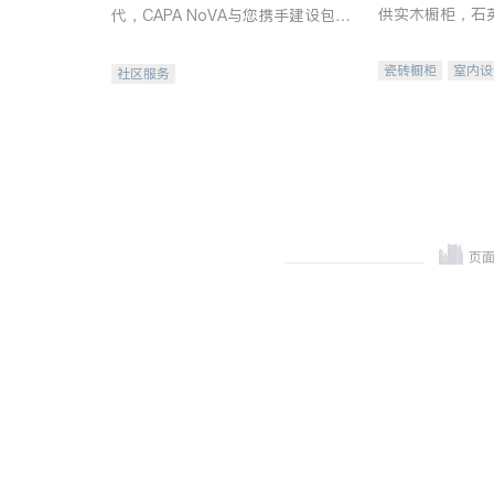
供实木橱柜，石
代，CAPA NoVA与您携手建设包
质不锈钢水槽、
容、公平、充满希望的社区。
机。品质厨房，
瓷砖橱柜
室内设
社区服务
卫浴洁具
室内