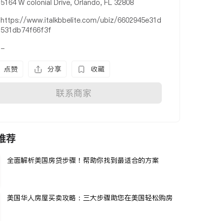
5164 W colonial Drive, Orlando, FL 32808
https://www.italkbbelite.com/ubiz/6602945e31d
531db74f66f3f
-
点赞
分享
收藏
联系商家
推荐
全面解析美国房贷步骤！帮助你找到最适合的方案
美国华人房屋买卖攻略：三大步骤助您在美国轻松购房