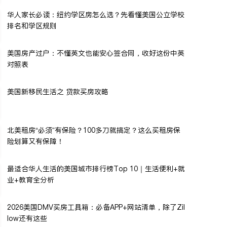
华人家长必读：纽约学区房怎么选？先看懂美国公立学校
排名和学区规则
美国房产过户：不懂英文也能安心签合同，收好这份中英
对照表
美国新移民生活之 贷款买房攻略
北美租房“必须”有保险？100多刀就搞定？这么买租房保
险划算又有保障！
最适合华人生活的美国城市排行榜Top 10｜生活便利+就
业+教育全分析
2026美国DMV买房工具箱：必备APP+网站清单，除了Zil
low还有这些