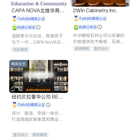
CAPA NOVA北维华裔家
2Win Cabinetry Inc.
长会
iTalkBB精英认证
iTalkBB精英认证
执照已核实
执照已核实
中华橱柜石材公司以实惠的
连接家长与社会，赋能孩子
价格提供实木橱柜，石英石
与下一代，CAPA NoVA与您
台面，多种优质不锈钢水
携手建设包容、公平、充满
瓷砖橱柜
室内设计
社区服务
槽、水龙头与抽油烟机。品
希望的社区。
建筑设计
卫浴洁具
质厨房，家的选择。
室内装修
精英会员
纽约贝拉奢华公司 BELL
A LUXE
iTalkBB精英认证
设计、制造、安装一体化，
打造高端定制家具和商业空
间
室内设计
瓷砖橱柜