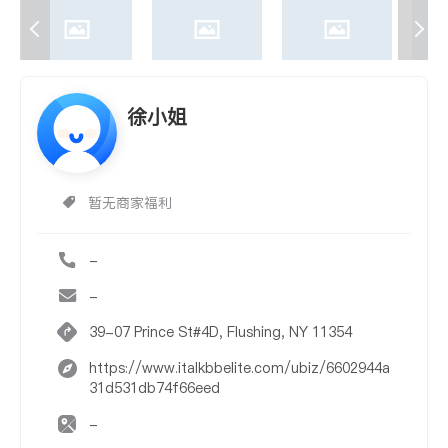
徐小姐
暂无商家福利
-
-
39-07 Prince St#4D, Flushing, NY 11354
https://www.italkbbelite.com/ubiz/6602944a
31d531db74f66eed
-