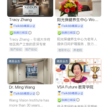
Tracy Zhang
阳光保健养生中心 World
shine
iTalkBB精英认证
iTalkBB精英认证
执照已核实
执照已核实
阳光保健养生中心为老年人
Tracy Zhang - 引领大华府
提供日间护理服务，致力于
地区房产之旅的资深专家
通过持续的护理创新来有效
地产经纪
地产经纪
老年中心
养老院
提升老年人的生活质量。
地产投资
商业地产
商铺租售
开发商建商
精英会员
精英会员
VSA Future 教育学院
Dr. Ming Wang
iTalkBB精英认证
iTalkBB精英认证
Wang Vision Institute has
执照已核实
more than 30 years
孩子美好的未来始于早期能