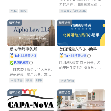
experience in
力的培养，用愿景激发孩子
的学习潜力和动力。理念：
眼科
眼科
升学顾问/课后辅导
拥有成长型心态是成功的基
石。
精英会员
精英会员
爱法律师事务所
美国活动/折扣小助手
iTalkBB精英认证
iTalkBB精英认证
iTalkBB精英 官方账号。您
执照已核实
的美国生活福利播报员，精
一站式法律服务，华人首选.
选独家折扣、本地活动与专
房东房客、地产交易、意外
业讲座，第一时间享受您的
伤害、车祸重伤、商业诉
人身伤害
移民
刑事
活动/折扣
专属福利。
讼、商标注册、移民信托、
车祸理赔
民事
房地产
建筑合同、刑事案件全包办
信托/遗嘱
商业
商标注册
精英会员
精英会员
索赔
律师-其它
保释