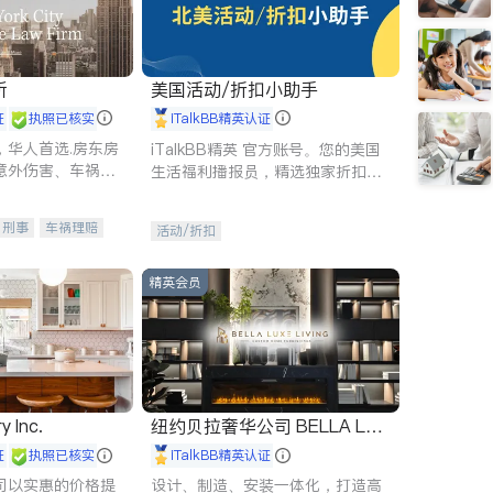
所
美国活动/折扣小助手
证
执照已核实
iTalkBB精英认证
，华人首选.房东房
iTalkBB精英 官方账号。您的美国
意外伤害、车祸重
生活福利播报员，精选独家折扣、
商标注册、移民信
本地活动与专业讲座，第一时间享
刑事案件全包办
受您的专属福利。
刑事
车祸理赔
活动/折扣
信托/遗嘱
商业
律师-其它
保释
精英会员
y Inc.
纽约贝拉奢华公司 BELLA LUX
E
证
执照已核实
iTalkBB精英认证
司以实惠的价格提
设计、制造、安装一体化，打造高