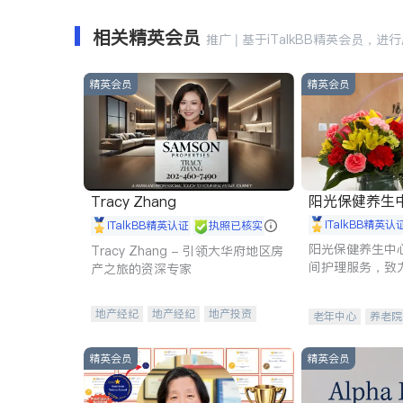
相关精英会员
推广 | 基于iTalkBB精英会员，进
精英会员
精英会员
阳光保健养生中心 
Tracy Zhang
iTalkBB精英认
iTalkBB精英认证
执照已核实
阳光保健养生中
Tracy Zhang - 引领大华府地区房
间护理服务，致
产之旅的资深专家
理创新来有效提
量。
地产经纪
地产经纪
地产投资
老年中心
养老院
商业地产
商铺租售
开发商建商
精英会员
精英会员