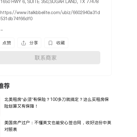
1650 HWY 6, SUITE 350,SUGAR LAND, TX 77478
https://www.italkbbelite.com/ubiz/6602940a31d
531db74f66df0
-
点赞
分享
收藏
联系商家
推荐
北美租房“必须”有保险？100多刀就搞定？这么买租房保
险划算又有保障！
美国房产过户：不懂英文也能安心签合同，收好这份中英
对照表