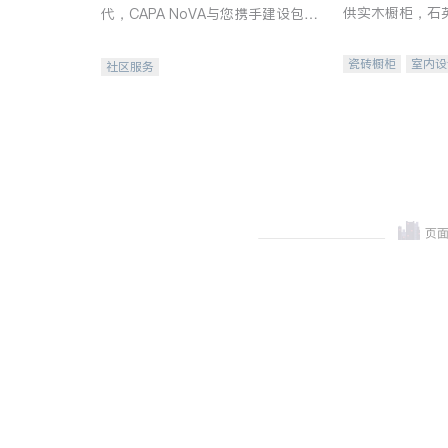
供实木橱柜，石
代，CAPA NoVA与您携手建设包
质不锈钢水槽、
容、公平、充满希望的社区。
机。品质厨房，
瓷砖橱柜
室内设
社区服务
卫浴洁具
室内