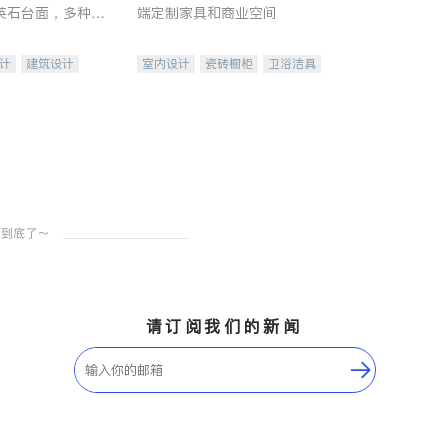
英石台面，多种优
端定制家具和商业空间
水龙头与抽油烟
家的选择。
计
建筑设计
室内设计
瓷砖橱柜
卫浴洁具
装修
地板建材
售前软装staging
室内装修
请订阅我们的新闻