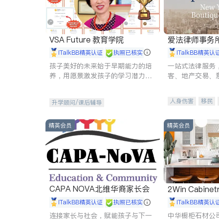
VSA Future 教育学院
爱法律师事务
iTalkBB精英认证
执照已核实
iTalkBB精英认
孩子美好的未来始于早期能力的培
一站式法律服务
养，用愿景激发孩子的学习潜力和
客、地产交易、
动力。理念：拥有成长型心态是成
伤、商业诉讼、
功的基石。
托、建筑合同、
人身伤害
移民
升学顾问/课后辅导
民事
房地产
商标注册
索赔
精英会员
精英会员
CAPA NOVA北维华裔家长会
2Win Cabinetr
iTalkBB精英认证
执照已核实
iTalkBB精英认
连接家长与社会，赋能孩子与下一
中华橱柜石材公