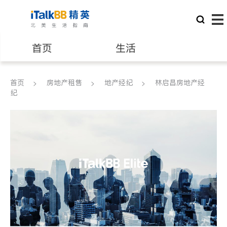
首页
生活
医生
律师
首页
房地产租售
地产经纪
林启昌房地产经
纪
保险理财
房地产租售
建筑装修
教育
养老
非盈利组织