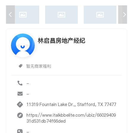
林启昌房地产经纪
暂无商家福利
-
-
11319 Fountain Lake Dr.,, Stafford, TX 77477
https://www.italkbbelite.com/ubiz/66029409
31d531db74f66ded
-