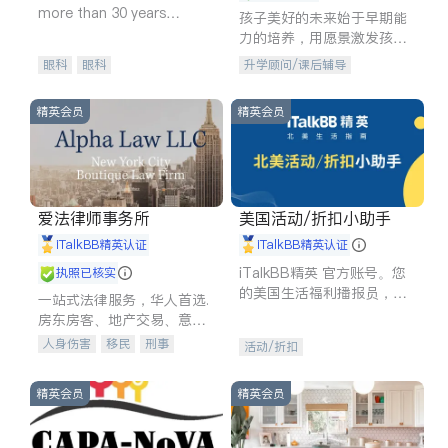
more than 30 years
孩子美好的未来始于早期能
experience in
力的培养，用愿景激发孩子
的学习潜力和动力。理念：
眼科
眼科
升学顾问/课后辅导
拥有成长型心态是成功的基
石。
精英会员
精英会员
爱法律师事务所
美国活动/折扣小助手
iTalkBB精英认证
iTalkBB精英认证
iTalkBB精英 官方账号。您
执照已核实
的美国生活福利播报员，精
一站式法律服务，华人首选.
选独家折扣、本地活动与专
房东房客、地产交易、意外
业讲座，第一时间享受您的
伤害、车祸重伤、商业诉
人身伤害
移民
刑事
活动/折扣
专属福利。
讼、商标注册、移民信托、
车祸理赔
民事
房地产
建筑合同、刑事案件全包办
信托/遗嘱
商业
商标注册
精英会员
精英会员
索赔
律师-其它
保释