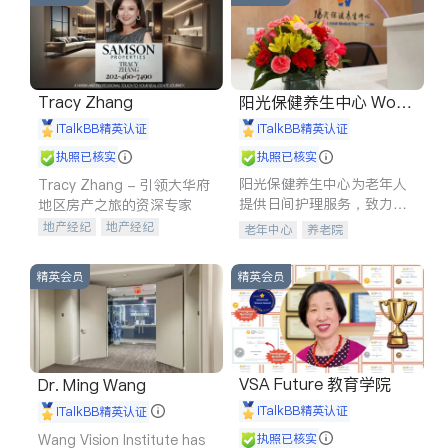
Tracy Zhang
阳光保健养生中心 World
shine
iTalkBB精英认证
iTalkBB精英认证
执照已核实
执照已核实
阳光保健养生中心为老年人
Tracy Zhang - 引领大华府
提供日间护理服务，致力于
地区房产之旅的资深专家
通过持续的护理创新来有效
地产经纪
地产经纪
老年中心
养老院
提升老年人的生活质量。
地产投资
商业地产
商铺租售
开发商建商
精英会员
精英会员
VSA Future 教育学院
Dr. Ming Wang
iTalkBB精英认证
iTalkBB精英认证
Wang Vision Institute has
执照已核实