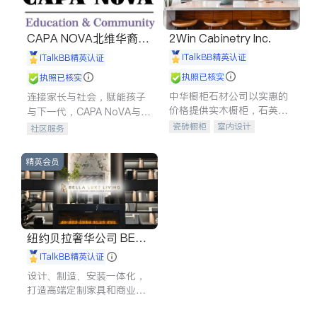
CAPA NOVA北维华裔家
2Win Cabinetry Inc.
长会
iTalkBB精英认证
iTalkBB精英认证
执照已核实
执照已核实
中华橱柜石材公司以实惠的
连接家长与社会，赋能孩子
价格提供实木橱柜，石英石
与下一代，CAPA NoVA与您
台面，多种优质不锈钢水
携手建设包容、公平、充满
瓷砖橱柜
室内设计
社区服务
槽、水龙头与抽油烟机。品
希望的社区。
建筑设计
卫浴洁具
质厨房，家的选择。
室内装修
精英会员
纽约贝拉奢华公司 BELL
A LUXE
iTalkBB精英认证
设计、制造、安装一体化，
打造高端定制家具和商业空
间