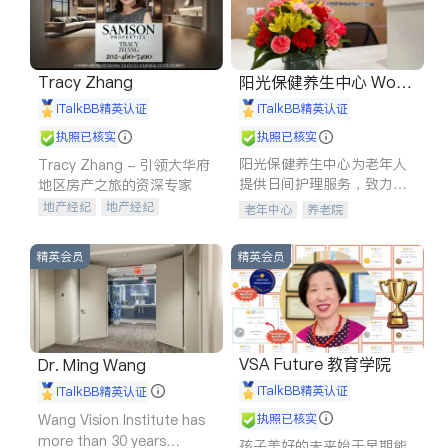
Tracy Zhang
阳光保健养生中心 World
shine
iTalkBB精英认证
iTalkBB精英认证
执照已核实
执照已核实
阳光保健养生中心为老年人
Tracy Zhang - 引领大华府
提供日间护理服务，致力于
地区房产之旅的资深专家
通过持续的护理创新来有效
地产经纪
地产经纪
老年中心
养老院
提升老年人的生活质量。
地产投资
商业地产
商铺租售
开发商建商
精英会员
精英会员
VSA Future 教育学院
Dr. Ming Wang
iTalkBB精英认证
iTalkBB精英认证
Wang Vision Institute has
执照已核实
more than 30 years
孩子美好的未来始于早期能