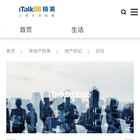
首页
生活
医生
律师
首页
房地产租售
地产经纪
吕珏
保险理财
房地产租售
建筑装修
教育
养老
非盈利组织