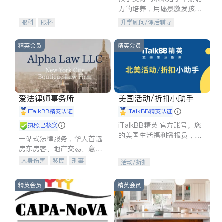
experience in
力的培养，用愿景激发孩子
的学习潜力和动力。理念：
眼科
眼科
升学顾问/课后辅导
拥有成长型心态是成功的基
石。
精英会员
精英会员
爱法律师事务所
美国活动/折扣小助手
iTalkBB精英认证
iTalkBB精英认证
iTalkBB精英 官方账号。您
执照已核实
的美国生活福利播报员，精
一站式法律服务，华人首选.
选独家折扣、本地活动与专
房东房客、地产交易、意外
业讲座，第一时间享受您的
伤害、车祸重伤、商业诉
人身伤害
移民
刑事
活动/折扣
专属福利。
讼、商标注册、移民信托、
车祸理赔
民事
房地产
建筑合同、刑事案件全包办
信托/遗嘱
商业
商标注册
精英会员
精英会员
索赔
律师-其它
保释