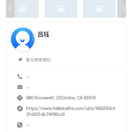
吕珏
暂无商家福利
-
-
980 Roosevelt, 220,Irvine, CA 92618
https://www.italkbbelite.com/ubiz/660293c4
31d531db74f66cc9
-