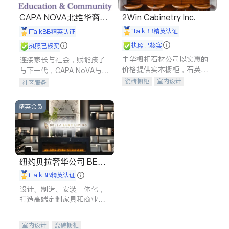
CAPA NOVA北维华裔家
2Win Cabinetry Inc.
长会
iTalkBB精英认证
iTalkBB精英认证
执照已核实
执照已核实
中华橱柜石材公司以实惠的
连接家长与社会，赋能孩子
价格提供实木橱柜，石英石
与下一代，CAPA NoVA与您
台面，多种优质不锈钢水
携手建设包容、公平、充满
瓷砖橱柜
室内设计
社区服务
槽、水龙头与抽油烟机。品
希望的社区。
建筑设计
卫浴洁具
质厨房，家的选择。
室内装修
精英会员
纽约贝拉奢华公司 BELL
A LUXE
iTalkBB精英认证
设计、制造、安装一体化，
打造高端定制家具和商业空
间
室内设计
瓷砖橱柜