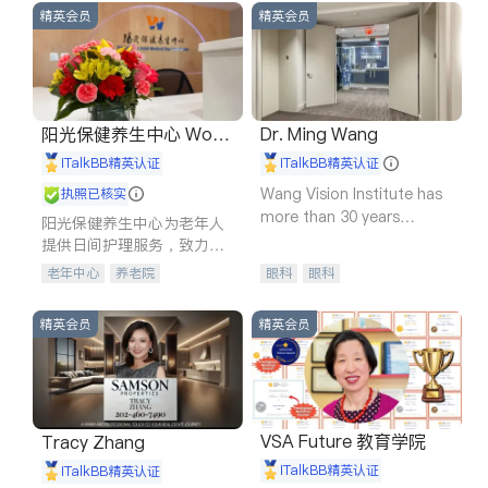
精英会员
精英会员
阳光保健养生中心 World
Dr. Ming Wang
shine
iTalkBB精英认证
iTalkBB精英认证
Wang Vision Institute has
执照已核实
more than 30 years
阳光保健养生中心为老年人
experience in
提供日间护理服务，致力于
通过持续的护理创新来有效
老年中心
养老院
眼科
眼科
提升老年人的生活质量。
精英会员
精英会员
VSA Future 教育学院
Tracy Zhang
iTalkBB精英认证
iTalkBB精英认证