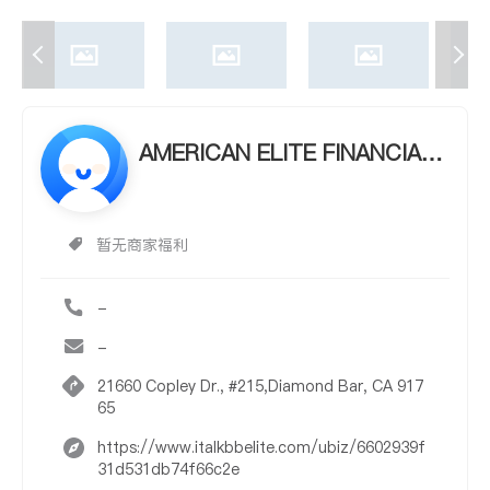
AMERICAN ELITE FINANCIAL
GROUP- HUARONG ANDY DE
NG
暂无商家福利
-
-
21660 Copley Dr., #215,Diamond Bar, CA 917
65
https://www.italkbbelite.com/ubiz/6602939f
31d531db74f66c2e