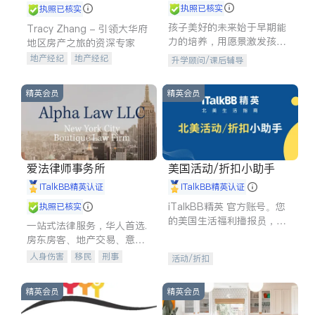
执照已核实
执照已核实
孩子美好的未来始于早期能
Tracy Zhang - 引领大华府
力的培养，用愿景激发孩子
地区房产之旅的资深专家
的学习潜力和动力。理念：
地产经纪
地产经纪
升学顾问/课后辅导
拥有成长型心态是成功的基
地产投资
商业地产
石。
商铺租售
开发商建商
精英会员
精英会员
爱法律师事务所
美国活动/折扣小助手
iTalkBB精英认证
iTalkBB精英认证
iTalkBB精英 官方账号。您
执照已核实
的美国生活福利播报员，精
一站式法律服务，华人首选.
选独家折扣、本地活动与专
房东房客、地产交易、意外
业讲座，第一时间享受您的
伤害、车祸重伤、商业诉
人身伤害
移民
刑事
活动/折扣
专属福利。
讼、商标注册、移民信托、
车祸理赔
民事
房地产
建筑合同、刑事案件全包办
信托/遗嘱
商业
商标注册
精英会员
精英会员
索赔
律师-其它
保释