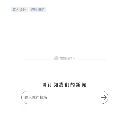
间
室内设计
瓷砖橱柜
卫浴洁具
地板建材
售前软装staging
室内装修
请订阅我们的新闻