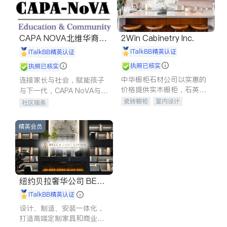
CAPA NOVA北维华裔家
2Win Cabinetry Inc.
长会
iTalkBB精英认证
iTalkBB精英认证
执照已核实
执照已核实
中华橱柜石材公司以实惠的
连接家长与社会，赋能孩子
价格提供实木橱柜，石英石
与下一代，CAPA NoVA与您
台面，多种优质不锈钢水
携手建设包容、公平、充满
瓷砖橱柜
室内设计
社区服务
槽、水龙头与抽油烟机。品
希望的社区。
建筑设计
卫浴洁具
质厨房，家的选择。
室内装修
精英会员
纽约贝拉奢华公司 BELL
A LUXE
iTalkBB精英认证
设计、制造、安装一体化，
打造高端定制家具和商业空