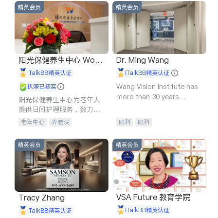
精英会员
精英会员
阳光保健养生中心 World
Dr. Ming Wang
shine
iTalkBB精英认证
iTalkBB精英认证
Wang Vision Institute has
执照已核实
more than 30 years
阳光保健养生中心为老年人
experience in
提供日间护理服务，致力于
通过持续的护理创新来有效
老年中心
养老院
眼科
眼科
提升老年人的生活质量。
精英会员
精英会员
VSA Future 教育学院
Tracy Zhang
iTalkBB精英认证
iTalkBB精英认证