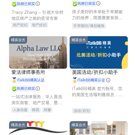
执照已核实
执照已核实
孩子美好的未来始于早期能
Tracy Zhang - 引领大华府
力的培养，用愿景激发孩子
地区房产之旅的资深专家
的学习潜力和动力。理念：
地产经纪
地产经纪
升学顾问/课后辅导
拥有成长型心态是成功的基
地产投资
商业地产
石。
商铺租售
开发商建商
精英会员
精英会员
爱法律师事务所
美国活动/折扣小助手
iTalkBB精英认证
iTalkBB精英认证
iTalkBB精英 官方账号。您
执照已核实
的美国生活福利播报员，精
一站式法律服务，华人首选.
选独家折扣、本地活动与专
房东房客、地产交易、意外
业讲座，第一时间享受您的
伤害、车祸重伤、商业诉
人身伤害
移民
刑事
活动/折扣
专属福利。
讼、商标注册、移民信托、
车祸理赔
民事
房地产
建筑合同、刑事案件全包办
信托/遗嘱
商业
商标注册
精英会员
精英会员
索赔
律师-其它
保释