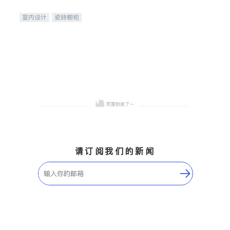
间
室内设计
瓷砖橱柜
卫浴洁具
地板建材
售前软装staging
室内装修
请订阅我们的新闻