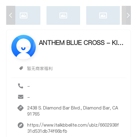
ANTHEM BLUE CROSS - KIM
BERLY LAM
暂无商家福利
-
-
2438 S. Diamond Bar Blvd., Diamond Bar, CA
91765
https://www.italkbbelite.com/ubiz/6602938f
31d531db74f66bfb