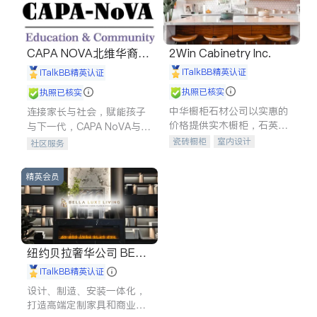
CAPA NOVA北维华裔家
2Win Cabinetry Inc.
长会
iTalkBB精英认证
iTalkBB精英认证
执照已核实
执照已核实
中华橱柜石材公司以实惠的
连接家长与社会，赋能孩子
价格提供实木橱柜，石英石
与下一代，CAPA NoVA与您
台面，多种优质不锈钢水
携手建设包容、公平、充满
瓷砖橱柜
室内设计
社区服务
槽、水龙头与抽油烟机。品
希望的社区。
建筑设计
卫浴洁具
质厨房，家的选择。
室内装修
精英会员
纽约贝拉奢华公司 BELL
A LUXE
iTalkBB精英认证
设计、制造、安装一体化，
打造高端定制家具和商业空