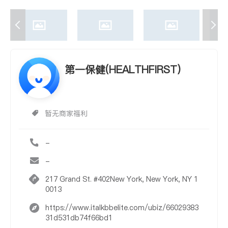
第一保健(HEALTHFIRST)
暂无商家福利
-
-
217 Grand St. #402New York, New York, NY 1
0013
https://www.italkbbelite.com/ubiz/66029383
31d531db74f66bd1