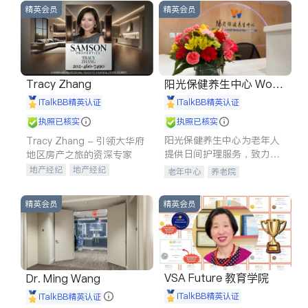
精英会员
精英会员
Tracy Zhang
阳光保健养生中心 World
shine
iTalkBB精英认证
iTalkBB精英认证
执照已核实
执照已核实
阳光保健养生中心为老年人
Tracy Zhang - 引领大华府
提供日间护理服务，致力于
地区房产之旅的资深专家
通过持续的护理创新来有效
地产经纪
地产经纪
老年中心
养老院
提升老年人的生活质量。
地产投资
商业地产
商铺租售
开发商建商
精英会员
精英会员
VSA Future 教育学院
Dr. Ming Wang
iTalkBB精英认证
iTalkBB精英认证