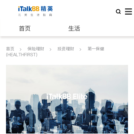
首页
生活
医生
律师
首页
保险理财
投资理财
第一保健
(HEALTHFIRST)
保险理财
房地产租售
建筑装修
教育
养老
非盈利组织