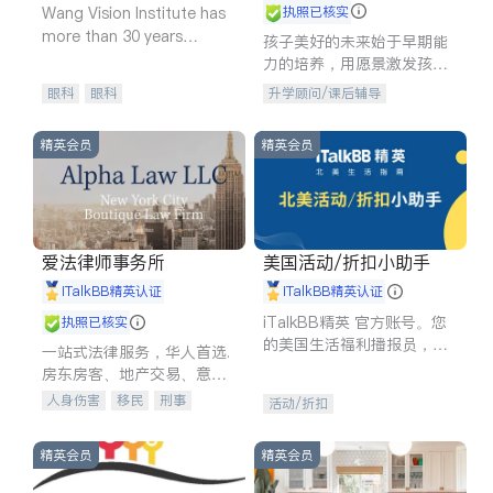
Wang Vision Institute has
执照已核实
more than 30 years
孩子美好的未来始于早期能
experience in
力的培养，用愿景激发孩子
的学习潜力和动力。理念：
眼科
眼科
升学顾问/课后辅导
拥有成长型心态是成功的基
石。
精英会员
精英会员
爱法律师事务所
美国活动/折扣小助手
iTalkBB精英认证
iTalkBB精英认证
iTalkBB精英 官方账号。您
执照已核实
的美国生活福利播报员，精
一站式法律服务，华人首选.
选独家折扣、本地活动与专
房东房客、地产交易、意外
业讲座，第一时间享受您的
伤害、车祸重伤、商业诉
人身伤害
移民
刑事
活动/折扣
专属福利。
讼、商标注册、移民信托、
车祸理赔
民事
房地产
建筑合同、刑事案件全包办
信托/遗嘱
商业
商标注册
精英会员
精英会员
索赔
律师-其它
保释