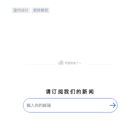
间
室内设计
瓷砖橱柜
卫浴洁具
地板建材
售前软装staging
室内装修
请订阅我们的新闻