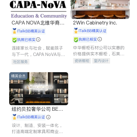
CAPA NOVA北维华裔家
2Win Cabinetry Inc.
长会
iTalkBB精英认证
iTalkBB精英认证
执照已核实
执照已核实
中华橱柜石材公司以实惠的
连接家长与社会，赋能孩子
价格提供实木橱柜，石英石
与下一代，CAPA NoVA与您
台面，多种优质不锈钢水
携手建设包容、公平、充满
瓷砖橱柜
室内设计
社区服务
槽、水龙头与抽油烟机。品
希望的社区。
建筑设计
卫浴洁具
质厨房，家的选择。
室内装修
精英会员
纽约贝拉奢华公司 BELL
A LUXE
iTalkBB精英认证
设计、制造、安装一体化，
打造高端定制家具和商业空