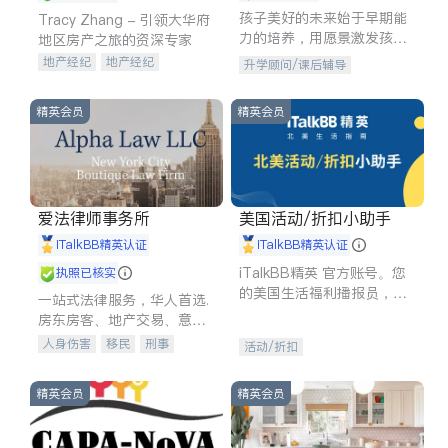
孩子美好的未来始于早期能
Tracy Zhang - 引领大华府
力的培养，用愿景激发孩子
地区房产之旅的资深专家
的学习潜力和动力。理念：
地产经纪
地产经纪
升学顾问/课后辅导
拥有成长型心态是成功的基
地产投资
商业地产
石。
商铺租售
开发商建商
精英会员
精英会员
爱法律师事务所
美国活动/折扣小助手
iTalkBB精英认证
iTalkBB精英认证
iTalkBB精英 官方账号。您
执照已核实
的美国生活福利播报员，精
一站式法律服务，华人首选.
选独家折扣、本地活动与专
房东房客、地产交易、意外
业讲座，第一时间享受您的
伤害、车祸重伤、商业诉
人身伤害
移民
刑事
活动/折扣
专属福利。
讼、商标注册、移民信托、
车祸理赔
民事
房地产
建筑合同、刑事案件全包办
信托/遗嘱
商业
商标注册
精英会员
精英会员
索赔
律师-其它
保释