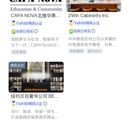
CAPA NOVA北维华裔家
2Win Cabinetry Inc.
长会
iTalkBB精英认证
iTalkBB精英认证
执照已核实
执照已核实
中华橱柜石材公司以实惠的
连接家长与社会，赋能孩子
价格提供实木橱柜，石英石
与下一代，CAPA NoVA与您
台面，多种优质不锈钢水
携手建设包容、公平、充满
瓷砖橱柜
室内设计
社区服务
槽、水龙头与抽油烟机。品
希望的社区。
建筑设计
卫浴洁具
质厨房，家的选择。
室内装修
精英会员
纽约贝拉奢华公司 BELL
A LUXE
iTalkBB精英认证
设计、制造、安装一体化，
打造高端定制家具和商业空
间