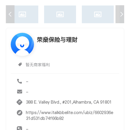
荣燊保险与理财
暂无商家福利
-
-
388 E. Valley Blvd., #201,Alhambra, CA 91801
https://www.italkbbelite.com/ubiz/6602936e
31d531db74f66b82
-