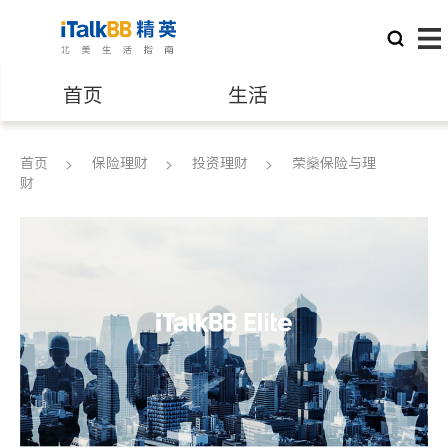
首页
生活
医生
律师
首页
保险理财
投资理财
荣燊保险与理
财
保险理财
房地产租售
建筑装修
教育
养老
非盈利组织