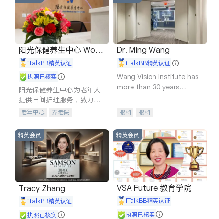
阳光保健养生中心 World
Dr. Ming Wang
shine
iTalkBB精英认证
iTalkBB精英认证
Wang Vision Institute has
执照已核实
more than 30 years
阳光保健养生中心为老年人
experience in
提供日间护理服务，致力于
通过持续的护理创新来有效
老年中心
养老院
眼科
眼科
提升老年人的生活质量。
精英会员
精英会员
VSA Future 教育学院
Tracy Zhang
iTalkBB精英认证
iTalkBB精英认证
执照已核实
执照已核实