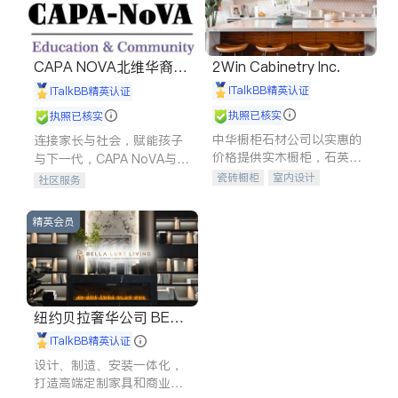
CAPA NOVA北维华裔家
2Win Cabinetry Inc.
长会
iTalkBB精英认证
iTalkBB精英认证
执照已核实
执照已核实
中华橱柜石材公司以实惠的
连接家长与社会，赋能孩子
价格提供实木橱柜，石英石
与下一代，CAPA NoVA与您
台面，多种优质不锈钢水
携手建设包容、公平、充满
瓷砖橱柜
室内设计
社区服务
槽、水龙头与抽油烟机。品
希望的社区。
建筑设计
卫浴洁具
质厨房，家的选择。
室内装修
精英会员
纽约贝拉奢华公司 BELL
A LUXE
iTalkBB精英认证
设计、制造、安装一体化，
打造高端定制家具和商业空