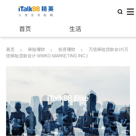
首页
生活
医生
律师
首页
保险理财
投资理财
万信保险贷款会计(万
信保险贷款会计 WWKO MARKETING INC.)
保险理财
房地产租售
建筑装修
教育
养老
非盈利组织