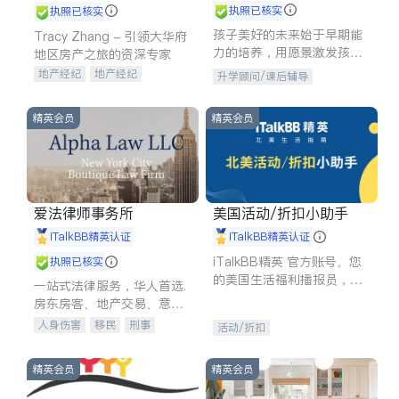
执照已核实
执照已核实
孩子美好的未来始于早期能
Tracy Zhang - 引领大华府
力的培养，用愿景激发孩子
地区房产之旅的资深专家
的学习潜力和动力。理念：
地产经纪
地产经纪
升学顾问/课后辅导
拥有成长型心态是成功的基
地产投资
商业地产
石。
商铺租售
开发商建商
精英会员
精英会员
爱法律师事务所
美国活动/折扣小助手
iTalkBB精英认证
iTalkBB精英认证
iTalkBB精英 官方账号。您
执照已核实
的美国生活福利播报员，精
一站式法律服务，华人首选.
选独家折扣、本地活动与专
房东房客、地产交易、意外
业讲座，第一时间享受您的
伤害、车祸重伤、商业诉
人身伤害
移民
刑事
活动/折扣
专属福利。
讼、商标注册、移民信托、
车祸理赔
民事
房地产
建筑合同、刑事案件全包办
信托/遗嘱
商业
商标注册
精英会员
精英会员
索赔
律师-其它
保释