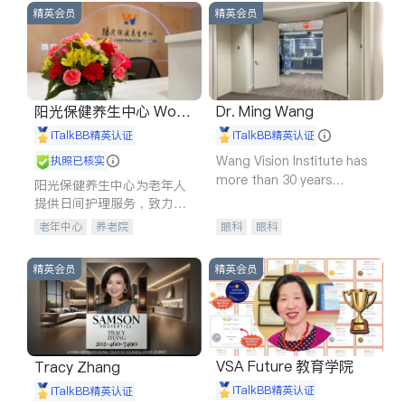
精英会员
精英会员
阳光保健养生中心 World
Dr. Ming Wang
shine
iTalkBB精英认证
iTalkBB精英认证
Wang Vision Institute has
执照已核实
more than 30 years
阳光保健养生中心为老年人
experience in
提供日间护理服务，致力于
通过持续的护理创新来有效
老年中心
养老院
眼科
眼科
提升老年人的生活质量。
精英会员
精英会员
VSA Future 教育学院
Tracy Zhang
iTalkBB精英认证
iTalkBB精英认证