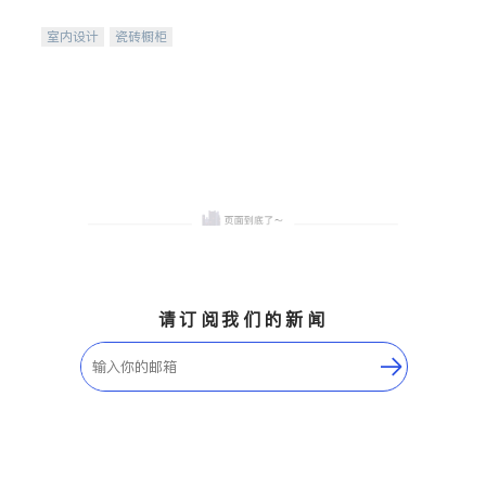
间
室内设计
瓷砖橱柜
卫浴洁具
地板建材
售前软装staging
室内装修
请订阅我们的新闻