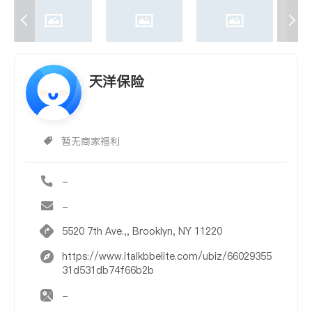
天洋保险
暂无商家福利
-
-
5520 7th Ave.,, Brooklyn, NY 11220
https://www.italkbbelite.com/ubiz/66029355
31d531db74f66b2b
-