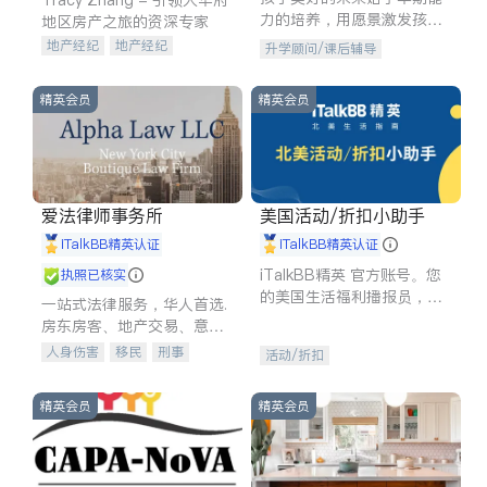
力的培养，用愿景激发孩子
地区房产之旅的资深专家
的学习潜力和动力。理念：
地产经纪
地产经纪
升学顾问/课后辅导
拥有成长型心态是成功的基
地产投资
商业地产
石。
商铺租售
开发商建商
精英会员
精英会员
爱法律师事务所
美国活动/折扣小助手
iTalkBB精英认证
iTalkBB精英认证
iTalkBB精英 官方账号。您
执照已核实
的美国生活福利播报员，精
一站式法律服务，华人首选.
选独家折扣、本地活动与专
房东房客、地产交易、意外
业讲座，第一时间享受您的
伤害、车祸重伤、商业诉
人身伤害
移民
刑事
活动/折扣
专属福利。
讼、商标注册、移民信托、
车祸理赔
民事
房地产
建筑合同、刑事案件全包办
信托/遗嘱
商业
商标注册
精英会员
精英会员
索赔
律师-其它
保释