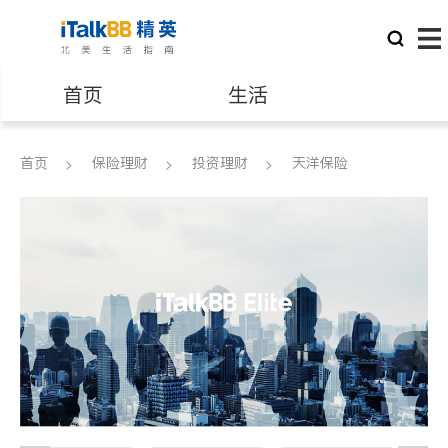
首页
生活
医生
律师
首页
保险理财
投资理财
天洋保险
保险理财
房地产租售
建筑装修
教育
养老
非盈利组织