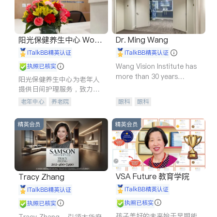
阳光保健养生中心 World
Dr. Ming Wang
shine
iTalkBB精英认证
iTalkBB精英认证
Wang Vision Institute has
执照已核实
more than 30 years
阳光保健养生中心为老年人
experience in
提供日间护理服务，致力于
通过持续的护理创新来有效
老年中心
养老院
眼科
眼科
提升老年人的生活质量。
精英会员
精英会员
VSA Future 教育学院
Tracy Zhang
iTalkBB精英认证
iTalkBB精英认证
执照已核实
执照已核实
孩子美好的未来始于早期能
Tracy Zhang - 引领大华府