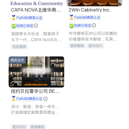
CAPA NOVA北维华裔家
2Win Cabinetry Inc.
长会
iTalkBB精英认证
iTalkBB精英认证
执照已核实
执照已核实
中华橱柜石材公司以实惠的
连接家长与社会，赋能孩子
价格提供实木橱柜，石英石
与下一代，CAPA NoVA与您
台面，多种优质不锈钢水
携手建设包容、公平、充满
瓷砖橱柜
室内设计
社区服务
槽、水龙头与抽油烟机。品
希望的社区。
建筑设计
卫浴洁具
质厨房，家的选择。
室内装修
精英会员
纽约贝拉奢华公司 BELL
A LUXE
iTalkBB精英认证
设计、制造、安装一体化，
打造高端定制家具和商业空
间
室内设计
瓷砖橱柜