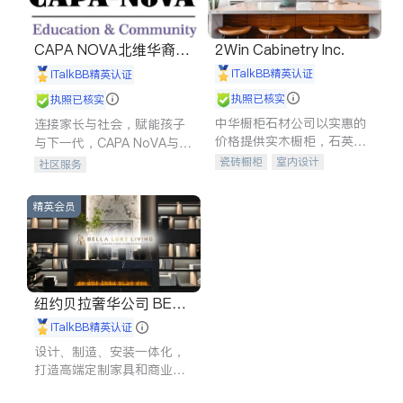
CAPA NOVA北维华裔家
2Win Cabinetry Inc.
长会
iTalkBB精英认证
iTalkBB精英认证
执照已核实
执照已核实
中华橱柜石材公司以实惠的
连接家长与社会，赋能孩子
价格提供实木橱柜，石英石
与下一代，CAPA NoVA与您
台面，多种优质不锈钢水
携手建设包容、公平、充满
瓷砖橱柜
室内设计
社区服务
槽、水龙头与抽油烟机。品
希望的社区。
建筑设计
卫浴洁具
质厨房，家的选择。
室内装修
精英会员
纽约贝拉奢华公司 BELL
A LUXE
iTalkBB精英认证
设计、制造、安装一体化，
打造高端定制家具和商业空
间