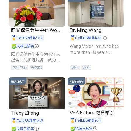
阳光保健养生中心 World
Dr. Ming Wang
shine
iTalkBB精英认证
iTalkBB精英认证
Wang Vision Institute has
执照已核实
more than 30 years
阳光保健养生中心为老年人
experience in
提供日间护理服务，致力于
通过持续的护理创新来有效
老年中心
养老院
眼科
眼科
提升老年人的生活质量。
精英会员
精英会员
VSA Future 教育学院
Tracy Zhang
iTalkBB精英认证
iTalkBB精英认证
执照已核实
执照已核实