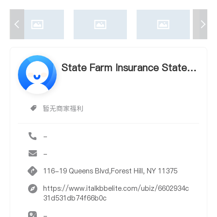
State Farm Insurance State F
arm Insurance
暂无商家福利
-
-
116-19 Queens Blvd,Forest Hill, NY 11375
https://www.italkbbelite.com/ubiz/6602934c
31d531db74f66b0c
-