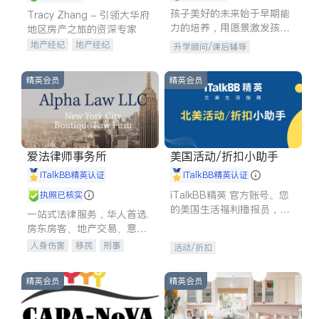
孩子美好的未来始于早期能
Tracy Zhang - 引领大华府
力的培养，用愿景激发孩子
地区房产之旅的资深专家
的学习潜力和动力。理念：
地产经纪
地产经纪
升学顾问/课后辅导
拥有成长型心态是成功的基
地产投资
商业地产
石。
商铺租售
开发商建商
精英会员
精英会员
爱法律师事务所
美国活动/折扣小助手
iTalkBB精英认证
iTalkBB精英认证
iTalkBB精英 官方账号。您
执照已核实
的美国生活福利播报员，精
一站式法律服务，华人首选.
选独家折扣、本地活动与专
房东房客、地产交易、意外
业讲座，第一时间享受您的
伤害、车祸重伤、商业诉
人身伤害
移民
刑事
活动/折扣
专属福利。
讼、商标注册、移民信托、
车祸理赔
民事
房地产
建筑合同、刑事案件全包办
信托/遗嘱
商业
商标注册
精英会员
精英会员
索赔
律师-其它
保释