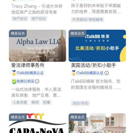
孩子美好的未来始于早期能
Tracy Zhang - 引领大华府
力的培养，用愿景激发孩子
地区房产之旅的资深专家
的学习潜力和动力。理念：
地产经纪
地产经纪
升学顾问/课后辅导
拥有成长型心态是成功的基
地产投资
商业地产
石。
商铺租售
开发商建商
精英会员
精英会员
爱法律师事务所
美国活动/折扣小助手
iTalkBB精英认证
iTalkBB精英认证
iTalkBB精英 官方账号。您
执照已核实
的美国生活福利播报员，精
一站式法律服务，华人首选.
选独家折扣、本地活动与专
房东房客、地产交易、意外
业讲座，第一时间享受您的
伤害、车祸重伤、商业诉
人身伤害
移民
刑事
活动/折扣
专属福利。
讼、商标注册、移民信托、
车祸理赔
民事
房地产
建筑合同、刑事案件全包办
信托/遗嘱
商业
商标注册
精英会员
精英会员
索赔
律师-其它
保释