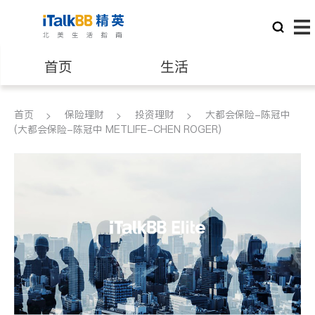
首页
生活
医生
律师
首页
保险理财
投资理财
大都会保险-陈冠中
(大都会保险-陈冠中 METLIFE-CHEN ROGER)
保险理财
房地产租售
建筑装修
教育
养老
非盈利组织