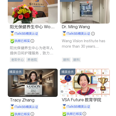
阳光保健养生中心 World
Dr. Ming Wang
shine
iTalkBB精英认证
iTalkBB精英认证
Wang Vision Institute has
执照已核实
more than 30 years
阳光保健养生中心为老年人
experience in
提供日间护理服务，致力于
通过持续的护理创新来有效
老年中心
养老院
眼科
眼科
提升老年人的生活质量。
精英会员
精英会员
VSA Future 教育学院
Tracy Zhang
iTalkBB精英认证
iTalkBB精英认证
执照已核实
执照已核实