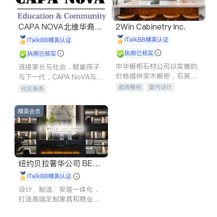
CAPA NOVA北维华裔家
2Win Cabinetry Inc.
长会
iTalkBB精英认证
iTalkBB精英认证
执照已核实
执照已核实
中华橱柜石材公司以实惠的
连接家长与社会，赋能孩子
价格提供实木橱柜，石英石
与下一代，CAPA NoVA与您
台面，多种优质不锈钢水
携手建设包容、公平、充满
瓷砖橱柜
室内设计
社区服务
槽、水龙头与抽油烟机。品
希望的社区。
建筑设计
卫浴洁具
质厨房，家的选择。
室内装修
精英会员
纽约贝拉奢华公司 BELL
A LUXE
iTalkBB精英认证
设计、制造、安装一体化，
打造高端定制家具和商业空
间