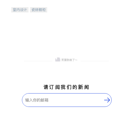
间
室内设计
瓷砖橱柜
卫浴洁具
地板建材
售前软装staging
室内装修
请订阅我们的新闻