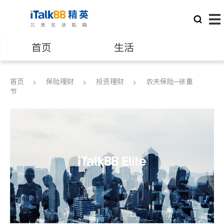
首页
生活
医生
律师
首页
保险理财
投资理财
农夫保险─徐重
节
保险理财
房地产租售
建筑装修
教育
养老
非盈利组织