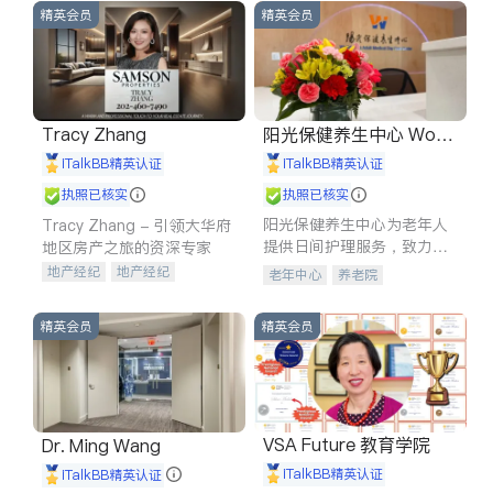
精英会员
精英会员
Tracy Zhang
阳光保健养生中心 World
shine
iTalkBB精英认证
iTalkBB精英认证
执照已核实
执照已核实
阳光保健养生中心为老年人
Tracy Zhang - 引领大华府
提供日间护理服务，致力于
地区房产之旅的资深专家
通过持续的护理创新来有效
地产经纪
地产经纪
老年中心
养老院
提升老年人的生活质量。
地产投资
商业地产
商铺租售
开发商建商
精英会员
精英会员
VSA Future 教育学院
Dr. Ming Wang
iTalkBB精英认证
iTalkBB精英认证