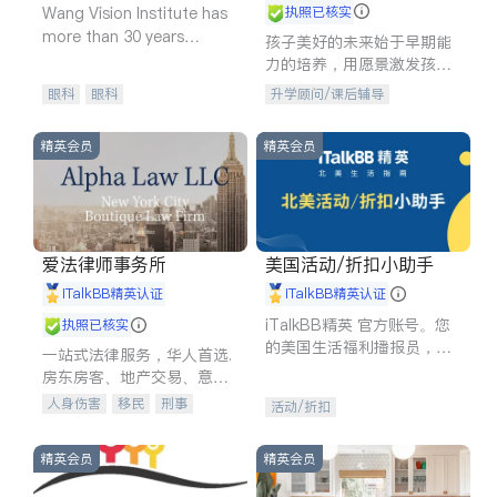
Wang Vision Institute has
执照已核实
more than 30 years
孩子美好的未来始于早期能
experience in
力的培养，用愿景激发孩子
的学习潜力和动力。理念：
眼科
眼科
升学顾问/课后辅导
拥有成长型心态是成功的基
石。
精英会员
精英会员
爱法律师事务所
美国活动/折扣小助手
iTalkBB精英认证
iTalkBB精英认证
iTalkBB精英 官方账号。您
执照已核实
的美国生活福利播报员，精
一站式法律服务，华人首选.
选独家折扣、本地活动与专
房东房客、地产交易、意外
业讲座，第一时间享受您的
伤害、车祸重伤、商业诉
人身伤害
移民
刑事
活动/折扣
专属福利。
讼、商标注册、移民信托、
车祸理赔
民事
房地产
建筑合同、刑事案件全包办
信托/遗嘱
商业
商标注册
精英会员
精英会员
索赔
律师-其它
保释