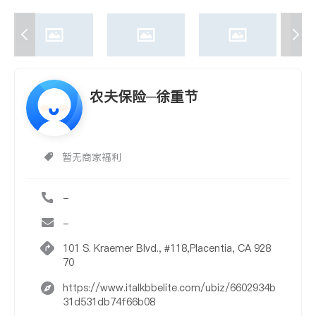
农夫保险─徐重节
暂无商家福利
-
-
101 S. Kraemer Blvd., #118,Placentia, CA 928
70
https://www.italkbbelite.com/ubiz/6602934b
31d531db74f66b08