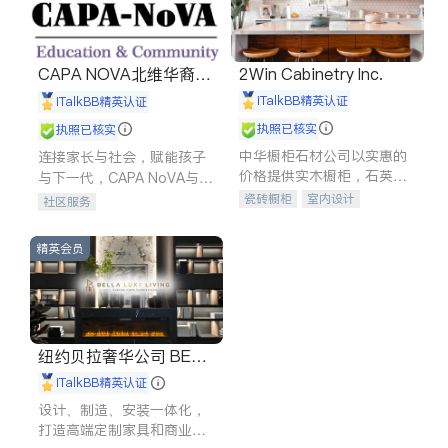
CAPA NOVA北维华裔家
2Win Cabinetry Inc.
长会
iTalkBB精英认证
iTalkBB精英认证
执照已核实
执照已核实
中华橱柜石材公司以实惠的
连接家长与社会，赋能孩子
价格提供实木橱柜，石英石
与下一代，CAPA NoVA与您
台面，多种优质不锈钢水
携手建设包容、公平、充满
瓷砖橱柜
室内设计
社区服务
槽、水龙头与抽油烟机。品
希望的社区。
建筑设计
卫浴洁具
质厨房，家的选择。
室内装修
精英会员
纽约贝拉奢华公司 BELL
A LUXE
iTalkBB精英认证
设计、制造、安装一体化，
打造高端定制家具和商业空