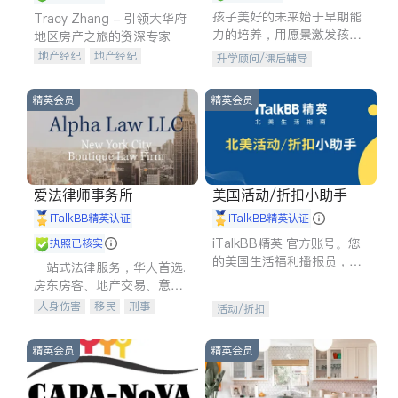
孩子美好的未来始于早期能
Tracy Zhang - 引领大华府
力的培养，用愿景激发孩子
地区房产之旅的资深专家
的学习潜力和动力。理念：
地产经纪
地产经纪
升学顾问/课后辅导
拥有成长型心态是成功的基
地产投资
商业地产
石。
商铺租售
开发商建商
精英会员
精英会员
爱法律师事务所
美国活动/折扣小助手
iTalkBB精英认证
iTalkBB精英认证
iTalkBB精英 官方账号。您
执照已核实
的美国生活福利播报员，精
一站式法律服务，华人首选.
选独家折扣、本地活动与专
房东房客、地产交易、意外
业讲座，第一时间享受您的
伤害、车祸重伤、商业诉
人身伤害
移民
刑事
活动/折扣
专属福利。
讼、商标注册、移民信托、
车祸理赔
民事
房地产
建筑合同、刑事案件全包办
信托/遗嘱
商业
商标注册
精英会员
精英会员
索赔
律师-其它
保释