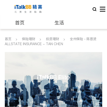
首页
生活
医生
律师
首页
保险理财
投资理财
全州保险－陈晋贤
ALLSTATE INSURANCE - TAN CHEN
保险理财
房地产租售
建筑装修
教育
养老
非盈利组织