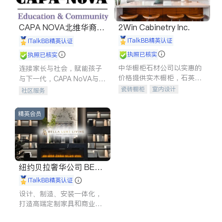
CAPA NOVA北维华裔家
2Win Cabinetry Inc.
长会
iTalkBB精英认证
iTalkBB精英认证
执照已核实
执照已核实
中华橱柜石材公司以实惠的
连接家长与社会，赋能孩子
价格提供实木橱柜，石英石
与下一代，CAPA NoVA与您
台面，多种优质不锈钢水
携手建设包容、公平、充满
瓷砖橱柜
室内设计
社区服务
槽、水龙头与抽油烟机。品
希望的社区。
建筑设计
卫浴洁具
质厨房，家的选择。
室内装修
精英会员
纽约贝拉奢华公司 BELL
A LUXE
iTalkBB精英认证
设计、制造、安装一体化，
打造高端定制家具和商业空
间