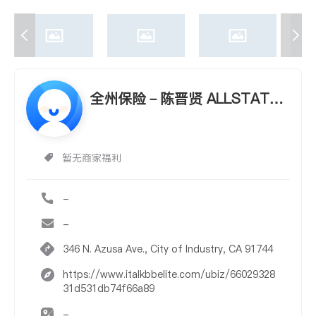
全州保险－陈晋贤 ALLSTATE I
NSURANCE - TAN CHEN
暂无商家福利
-
-
346 N. Azusa Ave., City of Industry, CA 91744
https://www.italkbbelite.com/ubiz/66029328
31d531db74f66a89
-