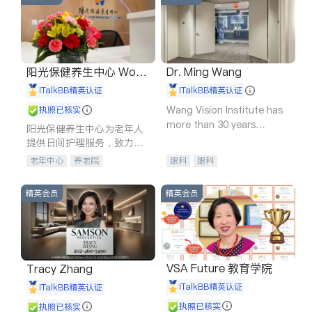
阳光保健养生中心 World
Dr. Ming Wang
shine
iTalkBB精英认证
iTalkBB精英认证
Wang Vision Institute has
执照已核实
more than 30 years
阳光保健养生中心为老年人
experience in
提供日间护理服务，致力于
通过持续的护理创新来有效
老年中心
养老院
眼科
眼科
提升老年人的生活质量。
精英会员
精英会员
VSA Future 教育学院
Tracy Zhang
iTalkBB精英认证
iTalkBB精英认证
执照已核实
执照已核实