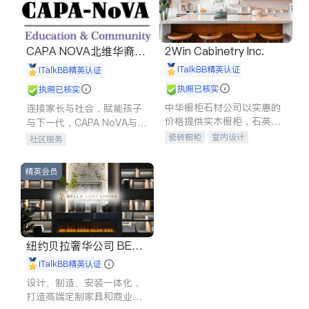
CAPA NOVA北维华裔家
2Win Cabinetry Inc.
长会
iTalkBB精英认证
iTalkBB精英认证
执照已核实
执照已核实
中华橱柜石材公司以实惠的
连接家长与社会，赋能孩子
价格提供实木橱柜，石英石
与下一代，CAPA NoVA与您
台面，多种优质不锈钢水
携手建设包容、公平、充满
瓷砖橱柜
室内设计
社区服务
槽、水龙头与抽油烟机。品
希望的社区。
建筑设计
卫浴洁具
质厨房，家的选择。
室内装修
精英会员
纽约贝拉奢华公司 BELL
A LUXE
iTalkBB精英认证
设计、制造、安装一体化，
打造高端定制家具和商业空