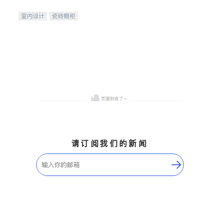
间
室内设计
瓷砖橱柜
卫浴洁具
地板建材
售前软装staging
室内装修
请订阅我们的新闻