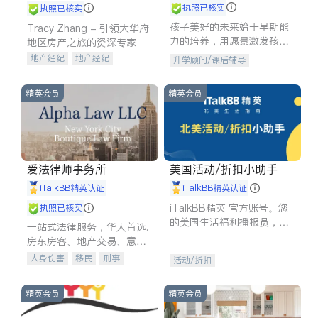
执照已核实
执照已核实
孩子美好的未来始于早期能
Tracy Zhang - 引领大华府
力的培养，用愿景激发孩子
地区房产之旅的资深专家
的学习潜力和动力。理念：
地产经纪
地产经纪
升学顾问/课后辅导
拥有成长型心态是成功的基
地产投资
商业地产
石。
商铺租售
开发商建商
精英会员
精英会员
爱法律师事务所
美国活动/折扣小助手
iTalkBB精英认证
iTalkBB精英认证
iTalkBB精英 官方账号。您
执照已核实
的美国生活福利播报员，精
一站式法律服务，华人首选.
选独家折扣、本地活动与专
房东房客、地产交易、意外
业讲座，第一时间享受您的
伤害、车祸重伤、商业诉
人身伤害
移民
刑事
活动/折扣
专属福利。
讼、商标注册、移民信托、
车祸理赔
民事
房地产
建筑合同、刑事案件全包办
信托/遗嘱
商业
商标注册
精英会员
精英会员
索赔
律师-其它
保释