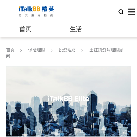
首页
生活
医生
律师
首页
保险理财
投资理财
王红謓资深理财顾
问
保险理财
房地产租售
建筑装修
教育
养老
非盈利组织