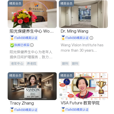
精英会员
精英会员
阳光保健养生中心 World
Dr. Ming Wang
shine
iTalkBB精英认证
iTalkBB精英认证
Wang Vision Institute has
执照已核实
more than 30 years
阳光保健养生中心为老年人
experience in
提供日间护理服务，致力于
通过持续的护理创新来有效
老年中心
养老院
眼科
眼科
提升老年人的生活质量。
精英会员
精英会员
VSA Future 教育学院
Tracy Zhang
iTalkBB精英认证
iTalkBB精英认证