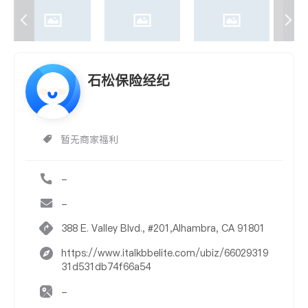
石松保险经纪
暂无商家福利
-
-
388 E. Valley Blvd., #201,Alhambra, CA 91801
https://www.italkbbelite.com/ubiz/66029319
31d531db74f66a54
-