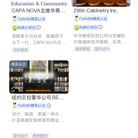
CAPA NOVA北维华裔家
2Win Cabinetry Inc.
长会
iTalkBB精英认证
iTalkBB精英认证
执照已核实
执照已核实
中华橱柜石材公司以实惠的
连接家长与社会，赋能孩子
价格提供实木橱柜，石英石
与下一代，CAPA NoVA与您
台面，多种优质不锈钢水
携手建设包容、公平、充满
瓷砖橱柜
室内设计
社区服务
槽、水龙头与抽油烟机。品
希望的社区。
建筑设计
卫浴洁具
质厨房，家的选择。
室内装修
精英会员
纽约贝拉奢华公司 BELL
A LUXE
iTalkBB精英认证
设计、制造、安装一体化，
打造高端定制家具和商业空
间
室内设计
瓷砖橱柜