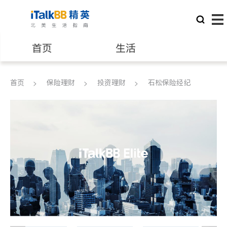
首页
生活
医生
律师
首页
保险理财
投资理财
石松保险经纪
保险理财
房地产租售
建筑装修
教育
养老
非盈利组织