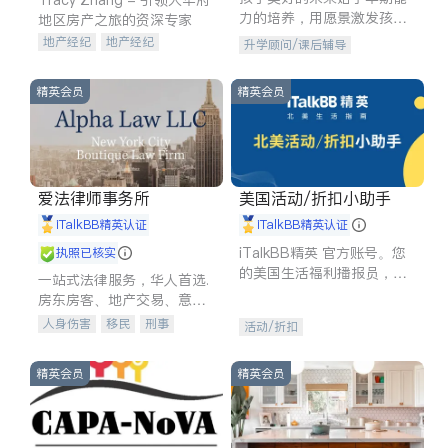
力的培养，用愿景激发孩子
地区房产之旅的资深专家
的学习潜力和动力。理念：
地产经纪
地产经纪
升学顾问/课后辅导
拥有成长型心态是成功的基
地产投资
商业地产
石。
商铺租售
开发商建商
精英会员
精英会员
爱法律师事务所
美国活动/折扣小助手
iTalkBB精英认证
iTalkBB精英认证
iTalkBB精英 官方账号。您
执照已核实
的美国生活福利播报员，精
一站式法律服务，华人首选.
选独家折扣、本地活动与专
房东房客、地产交易、意外
业讲座，第一时间享受您的
伤害、车祸重伤、商业诉
人身伤害
移民
刑事
活动/折扣
专属福利。
讼、商标注册、移民信托、
车祸理赔
民事
房地产
建筑合同、刑事案件全包办
信托/遗嘱
商业
商标注册
精英会员
精英会员
索赔
律师-其它
保释