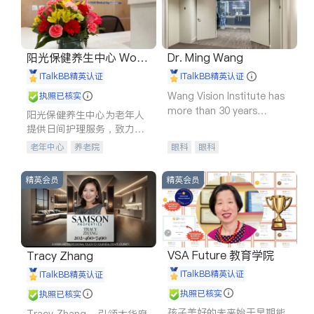
阳光保健养生中心 World
Dr. Ming Wang
shine
iTalkBB精英认证
iTalkBB精英认证
Wang Vision Institute has
执照已核实
more than 30 years
阳光保健养生中心为老年人
experience in
提供日间护理服务，致力于
通过持续的护理创新来有效
老年中心
养老院
眼科
眼科
提升老年人的生活质量。
精英会员
精英会员
VSA Future 教育学院
Tracy Zhang
iTalkBB精英认证
iTalkBB精英认证
执照已核实
执照已核实
孩子美好的未来始于早期能
Tracy Zhang - 引领大华府