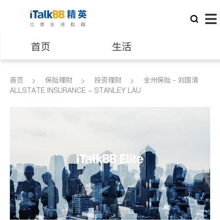
首页
生活
医生
律师
首页
保险理财
投资理财
全州保险－刘国清
ALLSTATE INSURANCE - STANLEY LAU
保险理财
房地产租售
建筑装修
教育
养老
非盈利组织